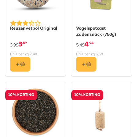
Reuzenvetbol Original
Vogelspotcast
Zadensnack (750g)
3
4
,59
,94
3,99
5,49
Prijs per kg:
7,48
Prijs per kg:
6,59
10% KORTING
10% KORTING