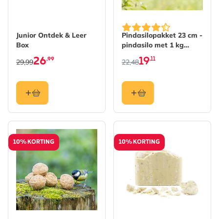
De prijs is afhankelijk va
Junior Ontdek & Leer
Pindasilopakket 23 cm -
Box
pindasilo met 1 kg
pinda's
26
19
,99
,11
29,99
22,48
10% KORTING
10% KORTING