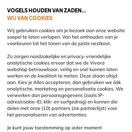
💛
Help ze de zomer door
: Tot
15% korting
!
VOGELS HOUDEN VAN ZADEN...
WIJ VAN COOKIES
Gratis thuisbezorgd vanaf €49
Wij gebruiken cookies om je bezoek aan onze website
soepel te laten verlopen. Van het onthouden van je
voorkeuren tot het tonen van de juiste nestkast.
Zo zorgen noodzakelijke en privacy-vriendelijke
VOGELVOER
analytische cookies ervoor dat we de Vivara
webshop betrouwbaar, veilig en snel kunnen laten
werken en de kwaliteit te meten. Deze staan altijd
Bij Vivara vind je hoogwaardig vogelvoer dat met veel
aan. Kies je Alles accepteren, dan gebruiken we óók
zorg speciaal is ontwikkeld voor vogels. We maken dit
analytische, marketing en personalisatie cookies.
We
met alleen de beste ingrediënten door eig
Lees meer
verwerken dan persoonsgegevens (zoals IP-
adres/cookie-ID, klik- en surfgedrag) en kunnen die
delen met onze (10) partners (zie partnerlijst) voor
154
Producten
het personaliseren van advertenties.
Je kunt jouw toestemming op ieder moment