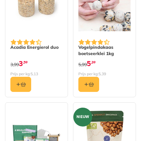
Acadia Energierol duo
Vogelpindakaas
boetseerklei 1kg
3
5
,59
,39
3,99
5,99
Prijs per kg:
5,13
Prijs per kg:
5,39
NIEUW