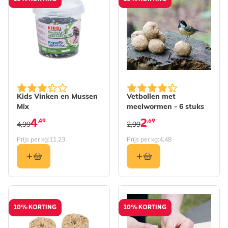
Kids Vinken en Mussen
Vetbollen met
Mix
meelwormen - 6 stuks
4
2
,49
,69
4,99
2,99
Prijs per kg:
11,23
Prijs per kg:
4,48
10% KORTING
10% KORTING