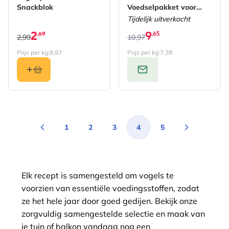
Snackblok
Voedselpakket voor
Tuinvogels
Tijdelijk uitverkocht
2
9
,69
,65
2,99
10,97
Prijs per kg:
8,97
Prijs per kg:
7,39
1
2
3
4
5
Pagina
Pagina
Pagina
You're currently reading 
Pagina
Elk recept is samengesteld om vogels te
voorzien van essentiële voedingsstoffen, zodat
ze het hele jaar door goed gedijen. Bekijk onze
zorgvuldig samengestelde selectie en maak van
je tuin of balkon vandaag nog een