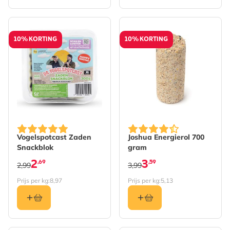
10% KORTING
10% KORTING
Vogelspotcast Zaden
Joshua Energierol 700
Snackblok
gram
2
3
,69
,59
2,99
3,99
Prijs per kg:
8,97
Prijs per kg:
5,13