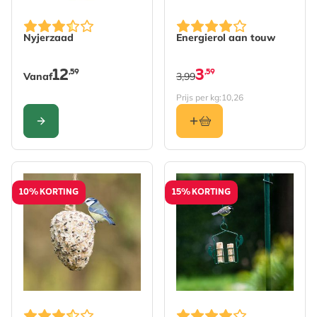
De prijs is afhankelijk van de gekozen opties op de pro
Nyjerzaad
Energierol aan touw
12
3
,59
,59
Vanaf
3,99
Prijs per kg:
10,26
CONFIGURE
10% KORTING
15% KORTING
De prijs is afhankelijk va