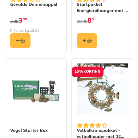
Gevulde Dennenappel
Startpakket
Energierolhanger met 6
energierollen
3
8
,59
,91
3,99
10,48
Prijs per kg:
12,60
15% KORTING
De prijs is afhankelijk va
Vogel Starter Box
Vetbolkranspakket -
vetbolhouder met 12