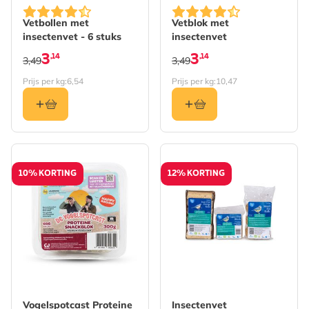
Vetbollen met
Vetblok met
insectenvet - 6 stuks
insectenvet
3
3
,14
,14
3,49
3,49
Prijs per kg:
6,54
Prijs per kg:
10,47
10% KORTING
12% KORTING
De prijs is afhankelijk va
Vogelspotcast Proteine
Insectenvet