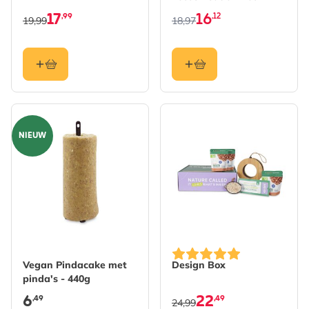
vetbollen
17
16
,99
,12
19,99
18,97
NIEUW
Vegan Pindacake met
Design Box
pinda's - 440g
6
22
,49
,49
24,99