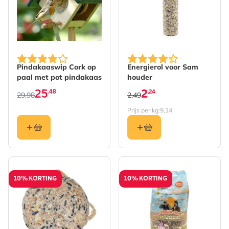
De prijs is afhankelijk van de gekozen opties op de pro
Pindakaaswip Cork op
Energierol voor Sam
paal met pot pindakaas
houder
25
2
,48
,24
29,98
2,49
Prijs per kg:
9,14
10% KORTING
10% KORTING