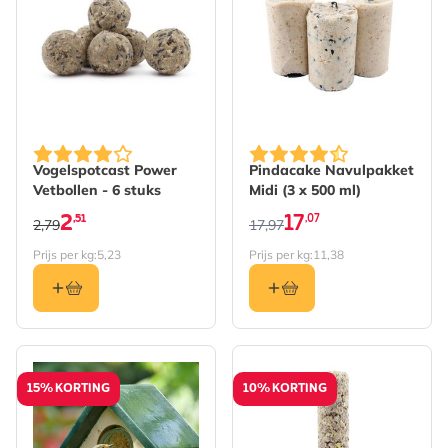
De prijs is afhankelijk va
Vogelspotcast Power
Pindacake Navulpakket
Vetbollen - 6 stuks
Midi (3 x 500 ml)
2
17
,51
,07
2,79
17,97
Prijs per kg:
5,23
Prijs per kg:
11,38
15% KORTING
10% KORTING