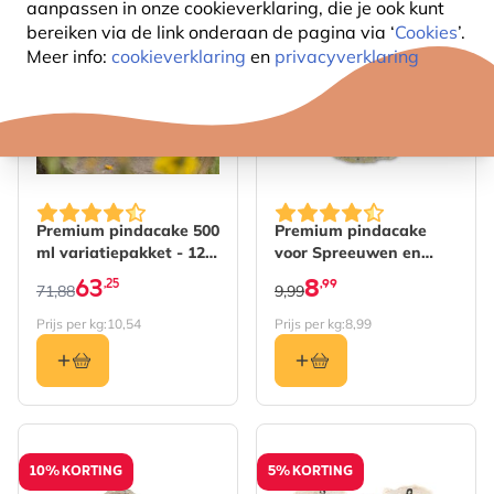
aanpassen in onze cookieverklaring, die je ook kunt
12% KORTING
10% KORTING
bereiken via de link onderaan de pagina
via ‘
Cookies
’.
Meer info:
cookieverklaring
en
privacyverklaring
De prijs is afhankelijk van de gekozen opties op de pro
Premium pindacake 500
Premium pindacake
ml variatiepakket - 12
voor Spreeuwen en
cakes
Lijsters 1000 ml
63
8
,25
,99
71,88
9,99
Prijs per kg:
10,54
Prijs per kg:
8,99
10% KORTING
5% KORTING