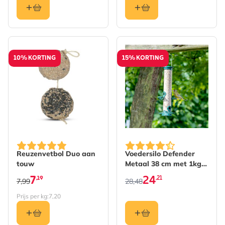
10% KORTING
15% KORTING
De prijs is afhankelijk va
Reuzenvetbol Duo aan
Voedersilo Defender
touw
Metaal 38 cm met 1kg
voer
7
24
,19
,21
7,99
28,48
Prijs per kg:
7,20