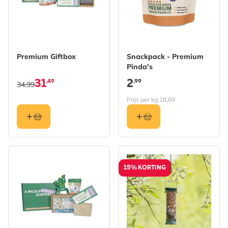
Premium Giftbox
Snackpack - Premium
Pinda's
31
2
,49
,99
34,99
Prijs per kg:
18,69
15% KORTING