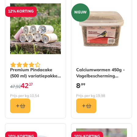
12% KORTING
NIEUW
De prijs is afhankelijk van de gekozen opties op de pro
Premium Pindacake
Calciumwormen 450g -
(500 ml) variatiepakket
Vogelbescherming
- 8 soorten
Nederland
42
8
,17
,99
47,92
Prijs per kg:
10,54
Prijs per kg:
19,98
10% KORTING
10% KORTING