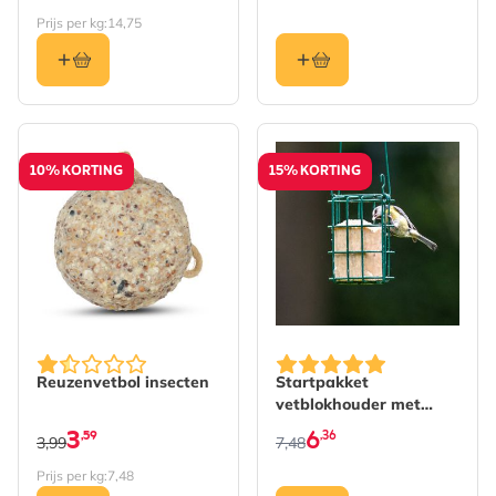
Prijs per kg:
14,75
10% KORTING
15% KORTING
De prijs is afhankelijk va
Reuzenvetbol insecten
Startpakket
vetblokhouder met
vetblok
3
6
,59
,36
3,99
7,48
Prijs per kg:
7,48