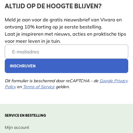
Licht verteerbaar
: snelle energieopname
ALTIJD OP DE HOOGTE BLIJVEN?
Koolmees, Grote bonte
Jaarrond voeren
: ideaal in winter en broedseizoen
specht, Huismus,
Flexibel gebruik
: geschikt voor vetblokhouders, tafels
Meld je aan voor de gratis nieuwsbrief van Vivara en
Staartmees, Glanskop,
of grondvoeding
ontvang 10% korting op je eerste bestelling.
Boomklever, Spreeuw,
Laat je inspireren met nieuws, acties en praktische tips
Vogelvriendelijke voeding
: ondersteunt de
Matkop
voor meer leven in je tuin.
gezondheid van vogels
Email Address
Weghouden
Betrouwbare Vivara expertise
: ontwikkeld door
van
Nee
specialisten
huisdieren
INSCHRIJVEN
Dit formulier is beschermd door reCAPTCHA - de
Google Privacy
Policy
en
Terms of Service
gelden.
SERVICE EN BESTELLING
Mijn account