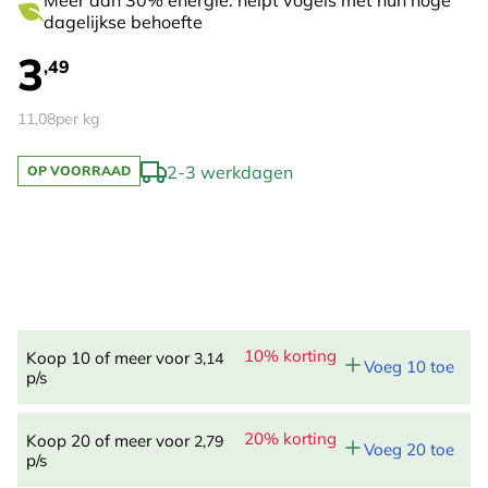
Meer dan 30% energie: helpt vogels met hun hoge
dagelijkse behoefte
3
,49
11,08
per kg
2-3 werkdagen
OP VOORRAAD
10% korting
Koop 10 of meer voor
3,14
Voeg 10 toe
p/s
20% korting
Koop 20 of meer voor
2,79
Voeg 20 toe
p/s