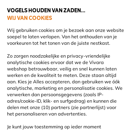
💛
Help ze de zomer door
: Tot
15% korting
!
VOGELS HOUDEN VAN ZADEN...
WIJ VAN COOKIES
Uitstekend beoordeeld in 11 landen
Gratis thuisbezorgd vanaf €49
Wij gebruiken cookies om je bezoek aan onze website
soepel te laten verlopen. Van het onthouden van je
voorkeuren tot het tonen van de juiste nestkast.
Vogelvoer
Vogelvetvoer
Zo zorgen noodzakelijke en privacy-vriendelijke
analytische cookies ervoor dat we de Vivara
webshop betrouwbaar, veilig en snel kunnen laten
NIEUW
werken en de kwaliteit te meten. Deze staan altijd
aan. Kies je Alles accepteren, dan gebruiken we óók
analytische, marketing en personalisatie cookies.
We
verwerken dan persoonsgegevens (zoals IP-
adres/cookie-ID, klik- en surfgedrag) en kunnen die
delen met onze (10) partners (zie partnerlijst) voor
het personaliseren van advertenties.
Je kunt jouw toestemming op ieder moment