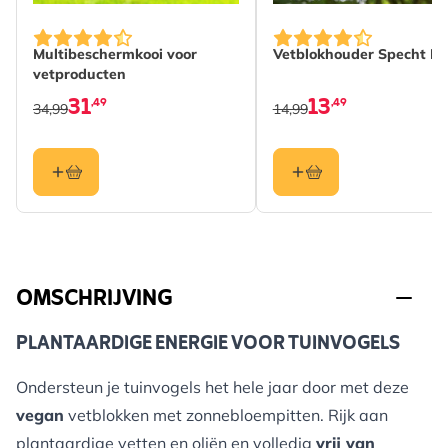
Multibeschermkooi voor
Vetblokhouder Specht En
vetproducten
31
13
,49
,49
34,99
14,99
OMSCHRIJVING
PLANTAARDIGE ENERGIE VOOR TUINVOGELS
Ondersteun je tuinvogels het hele jaar door met deze
vegan
vetblokken met zonnebloempitten. Rijk aan
plantaardige vetten en oliën en volledig
vrij van