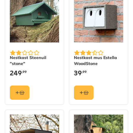
Nestkast Steenuil
Nestkast mus Estella
"stone"
WoodStone
249
39
,99
,99