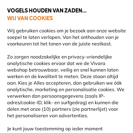
💛
Help ze de zomer door
: Tot
15% korting
!
VOGELS HOUDEN VAN ZADEN...
WIJ VAN COOKIES
Gratis thuisbezorgd vanaf €49
Wij gebruiken cookies om je bezoek aan onze website
soepel te laten verlopen. Van het onthouden van je
voorkeuren tot het tonen van de juiste nestkast.
Vogelhuisjes en nestkasten
Zo zorgen noodzakelijke en privacy-vriendelijke
SPECIALE NESTKASTEN
analytische cookies ervoor dat we de Vivara
webshop betrouwbaar, veilig en snel kunnen laten
werken en de kwaliteit te meten. Deze staan altijd
Wil je een habitat op maat creëren voor specifieke
aan. Kies je Alles accepteren, dan gebruiken we óók
vogelsoorten die je tuin of balkon bezoeken? Onze
analytische, marketing en personalisatie cookies.
We
gespecialiseerde nestkasten zijn uitstekende hul
Lees
verwerken dan persoonsgegevens (zoals IP-
meer
adres/cookie-ID, klik- en surfgedrag) en kunnen die
delen met onze (10) partners (zie partnerlijst) voor
het personaliseren van advertenties.
15
Producten
Je kunt jouw toestemming op ieder moment