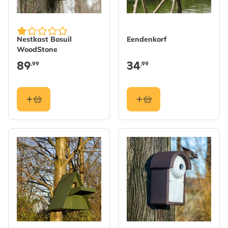
Nestkast Bosuil
Eendenkorf
WoodStone
89
34
,99
,99