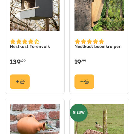
Nestkast Torenvalk
Nestkast boomkruiper
139
19
,99
,99
NIEUW