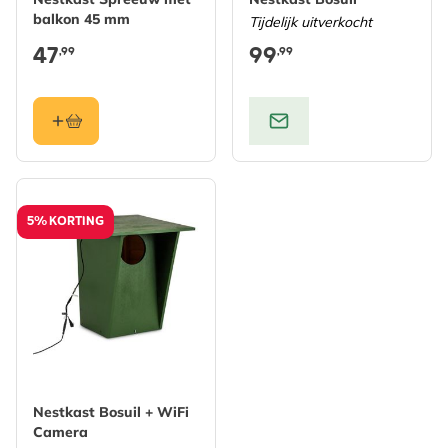
balkon 45 mm
Tijdelijk uitverkocht
47
99
,99
,99
5% KORTING
De prijs is afhankelijk van de gekozen opties op de pro
Nestkast Bosuil + WiFi
Camera