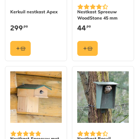
Kerkuil nestkast Apex
Nestkast Spreeuw
WoodStone 45 mm
299
44
,99
,99
Nestkast Spreeuw met
Nestkast Bosuil