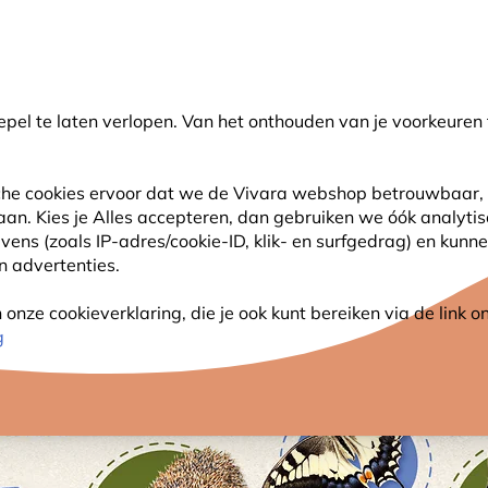
💛
Help ze de zomer door
: Tot
15% korting
!
pel te laten verlopen. Van het onthouden van je voorkeuren 
oeken
sche cookies ervoor dat we de Vivara webshop betrouwbaar, 
 aan. Kies je Alles accepteren, dan gebruiken we óók analyti
SJES
ANDERE DIEREN
PLANTEN
NATUURBE
s (zoals IP-adres/cookie-ID, klik- en surfgedrag) en kunne
an advertenties.
nze cookieverklaring, die je ook kunt bereiken via de link
g