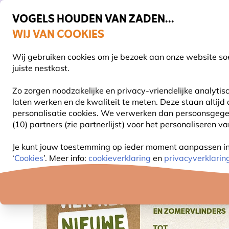
VOGELS HOUDEN VAN ZADEN...
WIJ VAN COOKIES
Gratis thuisbezorgd vanaf €49
Wij gebruiken cookies om je bezoek aan onze website soe
Z
juiste nestkast.
Zo zorgen noodzakelijke en privacy-vriendelijke analyti
laten werken en de kwaliteit te meten. Deze staan altijd
VOGELVOER
VOEDERSYSTEMEN
VOGELHUI
personalisatie cookies.
We verwerken dan persoonsgegeven
(10) partners (zie partnerlijst) voor het personaliseren v
Vier Het Nieuwe Leven
Je kunt jouw toestemming op ieder moment aanpassen in o
‘
Cookies
’. Meer info:
cookieverklaring
en
privacyverklarin