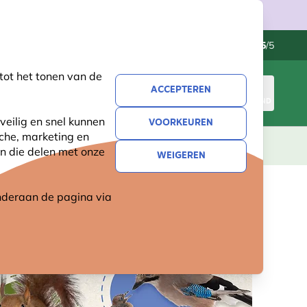
Klantenservice
Uitstekend
-
4.5
/5
tot het tonen van de
ACCEPTEREN
INLOGGEN
WINKELMAND
veilig en snel kunnen
VOORKEUREN
sche, marketing en
LEVING
CADEAUS
NIEUW
SALE
n die delen met onze
WEIGEREN
 onderaan de pagina
via