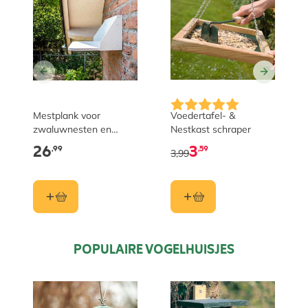
Mestplank voor
Voedertafel- &
zwaluwnesten en
Nestkast schraper
huiszwaluwnesten
26
3
,99
,59
3,99
POPULAIRE VOGELHUISJES