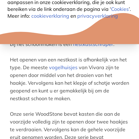
aanpassen in onze cookieverklaring, die je ook kunt
meer actief is, dat achterblijft in de nestkast.
bereiken via de link onderaan de pagina
via ‘
Cookies
’.
Gebruik hiervoor biologisch afbreekbare middelen
Meer info:
cookieverklaring
en
privacyverklaring
die niet schadelijk zijn voor vogels. Bekijk
hier
onze
biologisch afbreekbare,
desinfecterende
schoonmaakvloeistof
. Ook handig
bij het schoonmaken is een
nestkastschraper
.
Het openen van een nestkast is afhankelijk van het
type. De meeste
vogelhuisjes
van Vivara zijn te
openen door middel van het draaien van het
haakje. Vervolgens kan het klepje of schotje worden
geopend en kunt u er gemakkelijk bij om de
nestkast schoon te maken.
Onze serie WoodStone bevat kasten die aan de
voorzijde volledig zijn te openen door twee haakjes
te verdraaien. Vervolgens kan de gehele voorzijde
eruit genomen worden. Deze serie bevat