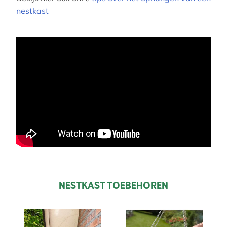
nestkast
NESTKAST TOEBEHOREN