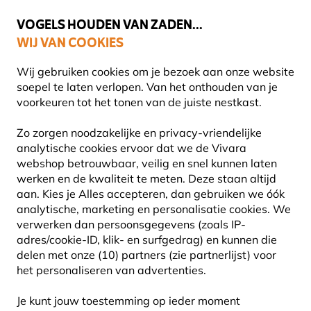
💛
Help ze de zomer door
: Tot
15% korting
!
VOGELS HOUDEN VAN ZADEN...
WIJ VAN COOKIES
Gratis thuisbezorgd vanaf €49
Wij gebruiken cookies om je bezoek aan onze website
soepel te laten verlopen. Van het onthouden van je
voorkeuren tot het tonen van de juiste nestkast.
Schoonmaken van een nestkast
Zo zorgen noodzakelijke en privacy-vriendelijke
HET SCHOONMAKEN VAN EEN NESTKAST
analytische cookies ervoor dat we de Vivara
webshop betrouwbaar, veilig en snel kunnen laten
werken en de kwaliteit te meten. Deze staan altijd
aan. Kies je Alles accepteren, dan gebruiken we óók
analytische, marketing en personalisatie cookies.
We
Het ideale moment om een nestkast schoon te
verwerken dan persoonsgegevens (zoals IP-
maken is direct na het uitvliegen van de jongen,
adres/cookie-ID, klik- en surfgedrag) en kunnen die
voor de volgende broed. Als dat niet lukt dan kunt u
delen met onze (10) partners (zie partnerlijst) voor
het personaliseren van advertenties.
het beste wachten tot het najaar, wanneer de
eerste nachtvorst is geweest. U bent er dan
Je kunt jouw toestemming op ieder moment
namelijk zeker van dat het meeste ongedierte niet