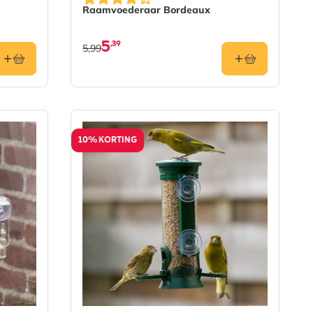
Raamvoederaar Bordeaux
5
,39
5,99
10% KORTING