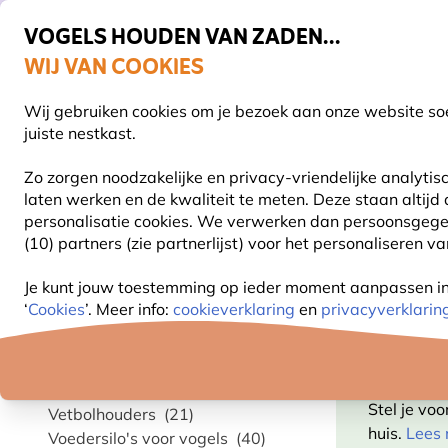
VOGELS HOUDEN VAN ZADEN...
WIJ VAN COOKIES
Gratis thuisbezorgd vanaf €49
Wij gebruiken cookies om je bezoek aan onze website soe
Z
juiste nestkast.
Zo zorgen noodzakelijke en privacy-vriendelijke analyti
laten werken en de kwaliteit te meten. Deze staan altijd
VOGELVOER
VOEDERSYSTEMEN
VOGELHUI
personalisatie cookies.
We verwerken dan persoonsgegeven
(10) partners (zie partnerlijst) voor het personaliseren v
Vogel voederhuis
Raamvoederhuisjes
Je kunt jouw toestemming op ieder moment aanpassen in o
‘
Cookies
’. Meer info:
cookieverklaring
en
privacyverklarin
Categorie
RAAM
Top 10 voedersystemen
(10)
Stel je vo
Vetbolhouders
(21)
huis.
Lees 
Voedersilo's voor vogels
(40)