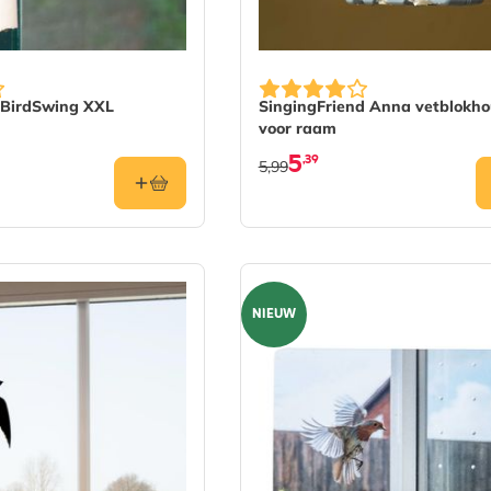
BirdSwing XXL
SingingFriend Anna vetblokh
voor raam
5
,39
5,99
NIEUW