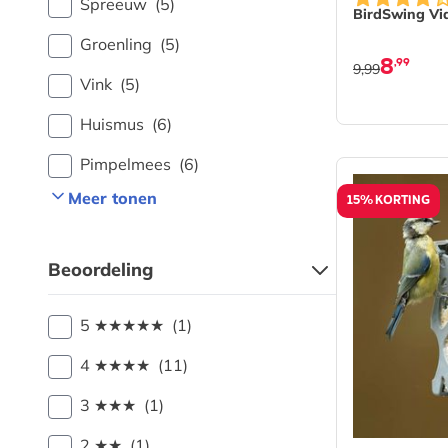
Spreeuw
(5)
BirdSwing Vi
Groenling
(5)
8
,99
9,99
Vink
(5)
Huismus
(6)
Pimpelmees
(6)
Meer tonen
15% KORTING
Beoordeling
5 ★★★★★
(1)
4 ★★★★
(11)
3 ★★★
(1)
2 ★★
(1)