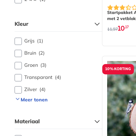
De prijs is 
Startpakket 
met 2 vetblo
Kleur
10
,17
11,97
Grijs
(1)
Bruin
(2)
Groen
(3)
10% KORTING
Transparant
(4)
Zilver
(4)
Meer tonen
Materiaal