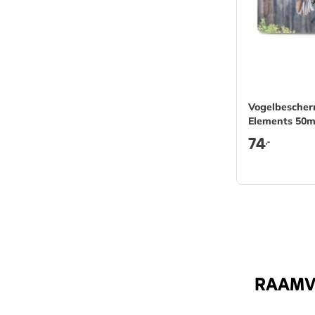
Vogelbesche
Elements 50
74
,-
RAAMVO