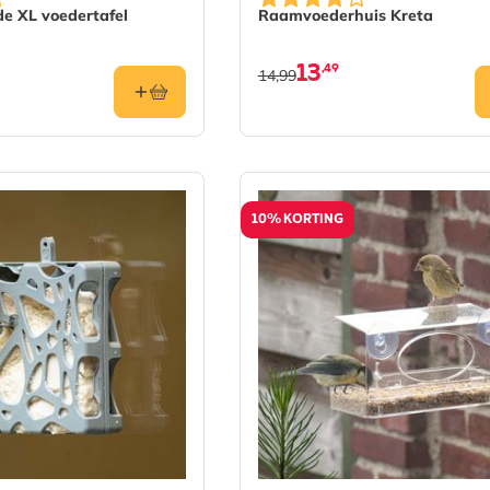
de XL voedertafel
Raamvoederhuis Kreta
13
,49
14,99
10% KORTING