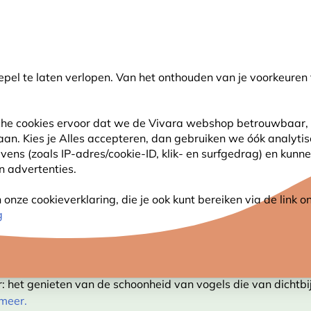
💛
Help ze de zomer door
: Tot
15% korting
!
pel te laten verlopen. Van het onthouden van je voorkeuren 
oeken
sche cookies ervoor dat we de Vivara webshop betrouwbaar, 
 aan. Kies je Alles accepteren, dan gebruiken we óók analyti
SJES
ANDERE DIEREN
PLANTEN
NATUURBE
s (zoals IP-adres/cookie-ID, klik- en surfgedrag) en kunne
an advertenties.
nze cookieverklaring, die je ook kunt bereiken via de link
g
VOEDERHUISJES
or: het genieten van de schoonheid van vogels die van dichtbi
meer.