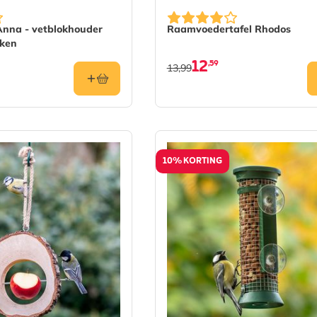
afhankelijk van de gekozen opties op de productpagina
Anna - vetblokhouder
Raamvoedertafel Rhodos
kken
12
,59
13,99
10% KORTING