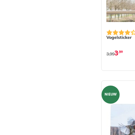
Vogelsticker
3
,59
3,99
NIEUW