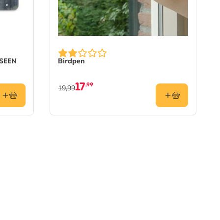
 SEEN
Birdpen
17
,99
19,99