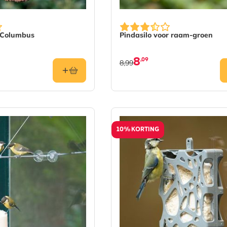
 Columbus
Pindasilo voor raam-groen
8
,09
8,99
10% KORTING