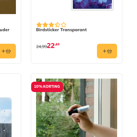
ouder
Birdsticker Transparant
22
,49
24,99
10% KORTING