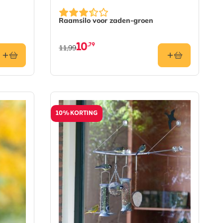
Raamsilo voor zaden-groen
10
,79
11,99
10% KORTING