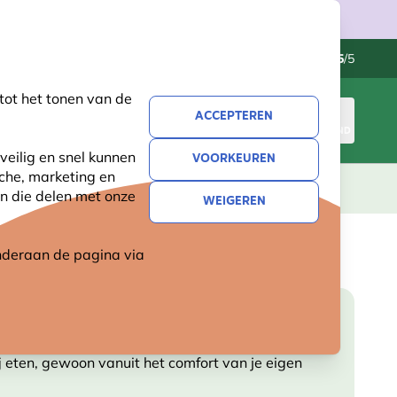
Klantenservice
Uitstekend
-
4.5
/5
tot het tonen van de
ACCEPTEREN
INLOGGEN
WINKELMAND
veilig en snel kunnen
VOORKEUREN
sche, marketing en
LEVING
CADEAUS
NIEUW
SALE
n die delen met onze
WEIGEREN
 onderaan de pagina
via
j eten, gewoon vanuit het comfort van je eigen