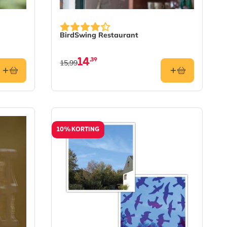
BirdSwing Restaurant
14
,39
15,99
10% KORTING