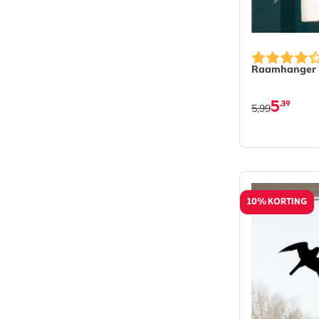
Raamhanger 
5
,39
5,99
10% KORTING