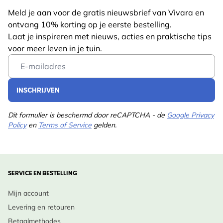
Meld je aan voor de gratis nieuwsbrief van Vivara en
Gewicht
1 kg
Lees meer
ontvang 10% korting op je eerste bestelling.
Kcal per
Laat je inspireren met nieuws, acties en praktische tips
612
100g
voor meer leven in je tuin.
Email Address
Belangrijkste
Plantaardige olie, Meel,
ingrediënten
Pinda's
INSCHRIJVEN
Analytische
Ruw eiwit 10.4%, Ruw
bestanddelen
vet 49.6%, Ruwe celstof
Dit formulier is beschermd door reCAPTCHA - de
Google Privacy
Policy
en
Terms of Service
gelden.
1.5%, Ruw as 1.1%
Geschikt
Voedertafel
voor
SERVICE EN BESTELLING
Diersoort
Vogel
Mijn account
Levering en retouren
Betaalmethodes