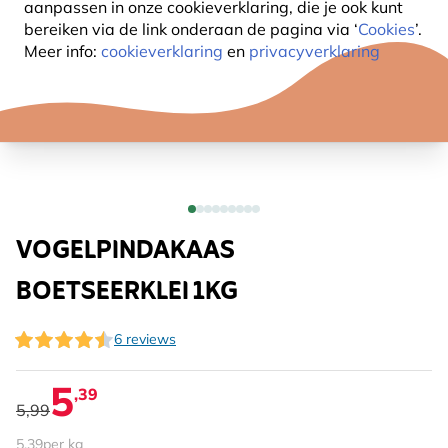
aanpassen in onze cookieverklaring, die je ook kunt
bereiken via de link onderaan de pagina
via ‘
Cookies
’.
Meer info:
cookieverklaring
en
privacyverklaring
VOGELPINDAKAAS
BOETSEERKLEI 1KG
6 reviews
5
,39
5,99
5,39
per kg