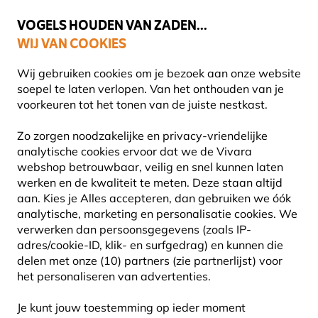
💛
Help ze de zomer door
: Tot
15% korting
!
VOGELS HOUDEN VAN ZADEN...
WIJ VAN COOKIES
Uitstekend beoordeeld in 11 landen
Gratis thuisbezorgd vanaf €49
Wij gebruiken cookies om je bezoek aan onze website
soepel te laten verlopen. Van het onthouden van je
voorkeuren tot het tonen van de juiste nestkast.
Vogelvoer
Vogelvetvoer
Zo zorgen noodzakelijke en privacy-vriendelijke
analytische cookies ervoor dat we de Vivara
webshop betrouwbaar, veilig en snel kunnen laten
10% KORTING
werken en de kwaliteit te meten. Deze staan altijd
aan. Kies je Alles accepteren, dan gebruiken we óók
analytische, marketing en personalisatie cookies.
We
verwerken dan persoonsgegevens (zoals IP-
adres/cookie-ID, klik- en surfgedrag) en kunnen die
delen met onze (10) partners (zie partnerlijst) voor
het personaliseren van advertenties.
Je kunt jouw toestemming op ieder moment