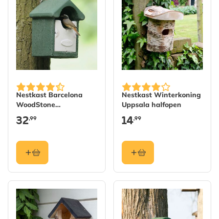
Nestkast Barcelona
Nestkast Winterkoning
WoodStone
Uppsala halfopen
halfholenbroeder Groen
32
14
,99
,99