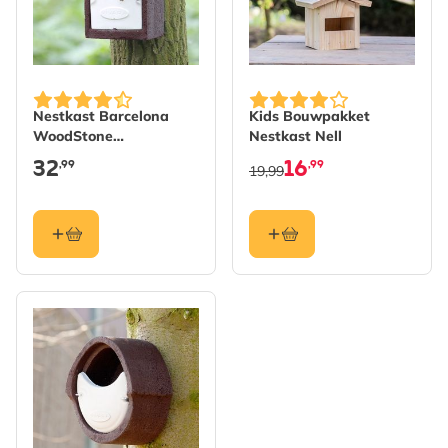
Nestkast Barcelona
Kids Bouwpakket
WoodStone
Nestkast Nell
halfholenbroeder Bruin
32
16
,99
,99
19,99