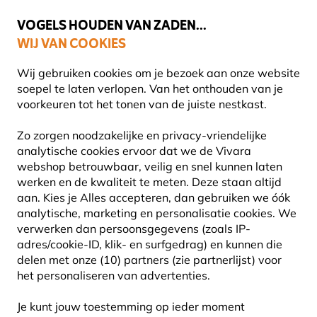
💛
Help ze de zomer door
: Tot
15% korting
!
VOGELS HOUDEN VAN ZADEN...
WIJ VAN COOKIES
Gratis thuisbezorgd vanaf €49
Wij gebruiken cookies om je bezoek aan onze website
soepel te laten verlopen. Van het onthouden van je
voorkeuren tot het tonen van de juiste nestkast.
Vogelhuisjes en nestkasten
Zo zorgen noodzakelijke en privacy-vriendelijke
NESTKASTEN VOOR WINTERKONING
analytische cookies ervoor dat we de Vivara
webshop betrouwbaar, veilig en snel kunnen laten
werken en de kwaliteit te meten. Deze staan altijd
Winterkoninkjes zijn charmante, kleine vogels die leven
aan. Kies je Alles accepteren, dan gebruiken we óók
en prachtige melodieën in je tuin brengen. Het
analytische, marketing en personalisatie cookies.
We
aanbieden van een speciaal ontworpen vogelhuis
Lees
verwerken dan persoonsgegevens (zoals IP-
meer
adres/cookie-ID, klik- en surfgedrag) en kunnen die
delen met onze (10) partners (zie partnerlijst) voor
het personaliseren van advertenties.
9
Producten
Je kunt jouw toestemming op ieder moment