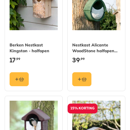
Berken Nestkast
Nestkast Alicante
Kingston - halfopen
WoodStone halfopen
Groen
17
39
,99
,99
15% KORTING