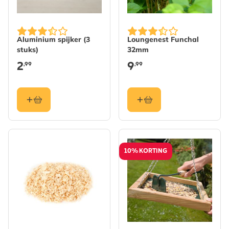
Aluminium spijker (3
Loungenest Funchal
stuks)
32mm
2
9
,99
,99
10% KORTING