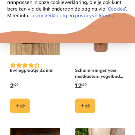
aanpassen in onze cookieverklaring, die je ook kunt
bereiken via de link onderaan de pagina
via ‘
Cookies
’.
NIEUW
Meer info:
cookieverklaring
en
privacyverklaring
Invliegplaatje 32 mm
Schuimreiniger voor
nestkasten, vogelbaden
en voedersystemen
2
12
,99
,99