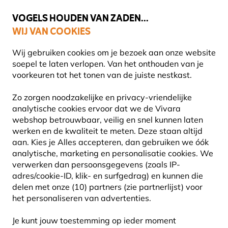
💛
Help ze de zomer door
: Tot
15% korting
!
VOGELS HOUDEN VAN ZADEN...
WIJ VAN COOKIES
Gratis thuisbezorgd vanaf €49
Wij gebruiken cookies om je bezoek aan onze website
soepel te laten verlopen. Van het onthouden van je
voorkeuren tot het tonen van de juiste nestkast.
Vogelhuisjes en nestkasten
Zo zorgen noodzakelijke en privacy-vriendelijke
ACCESSOIRES VOOR VOGELHUISJES
analytische cookies ervoor dat we de Vivara
webshop betrouwbaar, veilig en snel kunnen laten
werken en de kwaliteit te meten. Deze staan altijd
Het ophangen van een vogelhuisje in je tuin is een
aan. Kies je Alles accepteren, dan gebruiken we óók
geweldige manier om lokale vogelpopulaties te
analytische, marketing en personalisatie cookies.
We
ondersteunen. Maar wist je dat accessoires de veiligh
verwerken dan persoonsgegevens (zoals IP-
Lees meer
adres/cookie-ID, klik- en surfgedrag) en kunnen die
delen met onze (10) partners (zie partnerlijst) voor
het personaliseren van advertenties.
13
Producten
Je kunt jouw toestemming op ieder moment