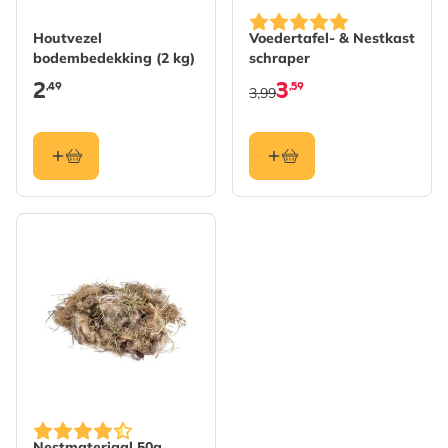
Houtvezel
Voedertafel- & Nestkast
bodembedekking (2 kg)
schraper
2
3
,49
,59
3,99
Nestmateriaal 50g