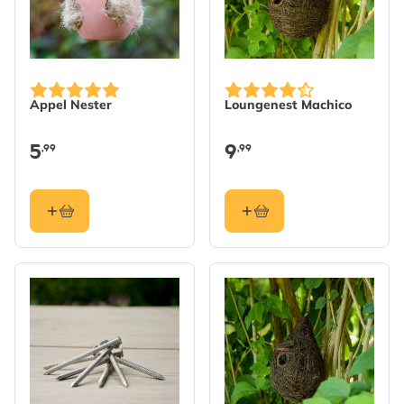
Appel Nester
Loungenest Machico
5
9
,99
,99