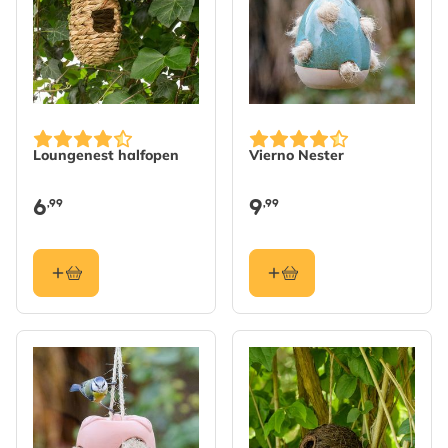
Loungenest halfopen
Vierno Nester
6
9
,99
,99