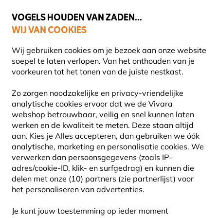
💛
Help ze de zomer door
: Tot
15% korting
!
VOGELS HOUDEN VAN ZADEN...
WIJ VAN COOKIES
Gratis thuisbezorgd vanaf €49
Wij gebruiken cookies om je bezoek aan onze website
soepel te laten verlopen. Van het onthouden van je
voorkeuren tot het tonen van de juiste nestkast.
Onze groene partners
Zo zorgen noodzakelijke en privacy-vriendelijke
ONZE GROENE PARTNERS
analytische cookies ervoor dat we de Vivara
webshop betrouwbaar, veilig en snel kunnen laten
werken en de kwaliteit te meten. Deze staan altijd
aan. Kies je Alles accepteren, dan gebruiken we óók
analytische, marketing en personalisatie cookies.
We
Vivara natuurbeschermingsproducten staat niet
verwerken dan persoonsgegevens (zoals IP-
alleen met onze activiteiten voor het behoud van
adres/cookie-ID, klik- en surfgedrag) en kunnen die
de natuur. Door nauw samen te werken met
delen met onze (10) partners (zie partnerlijst) voor
het personaliseren van advertenties.
verschillende natuurbeschermingsorganisaties in
heel Europa, proberen we het leefmilieu van plant
Je kunt jouw toestemming op ieder moment
en dier te verbeteren.