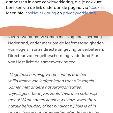
aanpassen in onze cookieverklaring, die je ook kunt
organisatie is ook actief in het buitenland. Speciale
bereiken via de link onderaan de pagina
via ‘
Cookies
’.
aandacht gaat uit naar de bijdrage die ieder
Meer info:
cookieverklaring
en
privacyverklaring
individu kan leveren aan de bescherming van wilde
vogels.
Vivara werkt nauw samen met Vogelbescherming
Nederland, onder meer om de leefomstandigheden
van vogels in onze directe omgeving te verbeteren.
Directeur van Vogelbescherming Nederland Floris
van Hest licht de samenwerking toe:
“Vogelbescherming werkt continu aan het
veiligstellen van leefgebieden voor alle vogels.
Samen met andere natuurorganisaties,
vrijwilligers, bedrijven zoals Vivara en natuurlijk
met u! Want samen kunnen we onze kwetsbare
natuur behouden, of het nu dicht bij huis is of in
grootschalige natuurgebieden. Met de producten