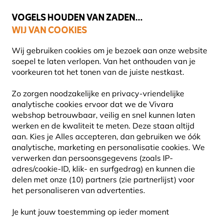
💛
Help ze de zomer door
: Tot
15% korting
!
VOGELS HOUDEN VAN ZADEN...
WIJ VAN COOKIES
Uitstekend beoordeeld in 11 landen
Wij gebruiken cookies om je bezoek aan onze website
soepel te laten verlopen. Van het onthouden van je
voorkeuren tot het tonen van de juiste nestkast.
Vogelbescherming
Zo zorgen noodzakelijke en privacy-vriendelijke
analytische cookies ervoor dat we de Vivara
webshop betrouwbaar, veilig en snel kunnen laten
VOGELBESCHERMING
werken en de kwaliteit te meten. Deze staan altijd
aan. Kies je Alles accepteren, dan gebruiken we óók
NEDERLAND
analytische, marketing en personalisatie cookies.
We
verwerken dan persoonsgegevens (zoals IP-
Vogelbescherming Nederland (VBN) is een
adres/cookie-ID, klik- en surfgedrag) en kunnen die
delen met onze (10) partners (zie partnerlijst) voor
Nederlandse natuurbeschermingsorganisatie die
het personaliseren van advertenties.
zich inzet voor de bescherming van wilde vogels en
hun leefgebieden. Vogelbescherming door VBN
Je kunt jouw toestemming op ieder moment
vindt niet alleen plaats in Nederland, de