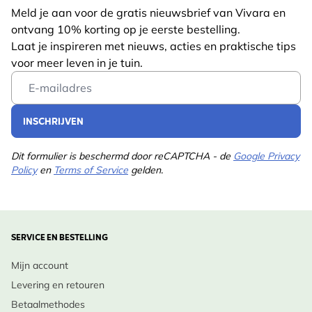
Verpakt in een geschenkdoos is hij perfect voor
Meld je aan voor de gratis nieuwsbrief van Vivara en
ontvang 10% korting op je eerste bestelling.
verjaardagen, feesten of spontane gebaren van
Laat je inspireren met nieuws, acties en praktische tips
vriendelijkheid.
voor meer leven in je tuin.
Bevordert de biodiversiteit in tuinen: helpt lokale
Email Address
vogels bij elke hap te gedijen.
Alleen bij Vivara: ontwikkeld met experts,
INSCHRIJVEN
goedgekeurd door natuurliefhebbers en ontworpen
voor vogels.
Dit formulier is beschermd door reCAPTCHA - de
Google Privacy
Policy
en
Terms of Service
gelden.
SERVICE EN BESTELLING
Mijn account
Levering en retouren
Betaalmethodes