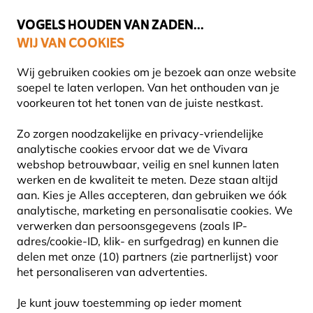
💛
Help ze de zomer door
: Tot
15% korting
!
VOGELS HOUDEN VAN ZADEN...
WIJ VAN COOKIES
Uitstekend beoordeeld in 11 landen
Gratis thuisbezorgd vanaf €49
Wij gebruiken cookies om je bezoek aan onze website
soepel te laten verlopen. Van het onthouden van je
voorkeuren tot het tonen van de juiste nestkast.
Vogel voederhuis
Vogelvoederhuisje voor zaden
Zo zorgen noodzakelijke en privacy-vriendelijke
analytische cookies ervoor dat we de Vivara
webshop betrouwbaar, veilig en snel kunnen laten
10% KORTING
werken en de kwaliteit te meten. Deze staan altijd
aan. Kies je Alles accepteren, dan gebruiken we óók
analytische, marketing en personalisatie cookies.
We
verwerken dan persoonsgegevens (zoals IP-
adres/cookie-ID, klik- en surfgedrag) en kunnen die
delen met onze (10) partners (zie partnerlijst) voor
het personaliseren van advertenties.
Je kunt jouw toestemming op ieder moment