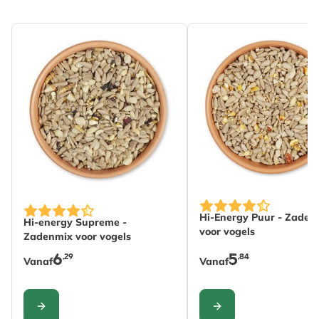
De prijs is afhankelij
De prijs is afhankelijk van de gekozen opties op de pro
Hi-Energy Puur - Zaden
Hi-energy Supreme -
voor vogels
Zadenmix voor vogels
6
5
,29
,84
Vanaf
Vanaf
CONFIGURE
CONFIGURE