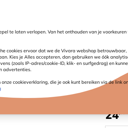
💛
Help ze de zomer door
: Tot
15% korting
!
pel te laten verlopen. Van het onthouden van je voorkeuren 
oeken
sche cookies ervoor dat we de Vivara webshop betrouwbaar, 
 aan. Kies je Alles accepteren, dan gebruiken we óók analyti
SJES
ANDERE DIEREN
PLANTEN
NATUURBE
s (zoals IP-adres/cookie-ID, klik- en surfgedrag) en kunne
an advertenties.
& Insecten Box
nze cookieverklaring, die je ook kunt bereiken via de link
BIJEN 
g
24
,99