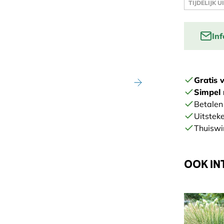
TIJDELIJK 
In
Vul je ema
product we
Gratis 
Simpel 
Betalen 
Uitstek
Thuiswi
OOK IN