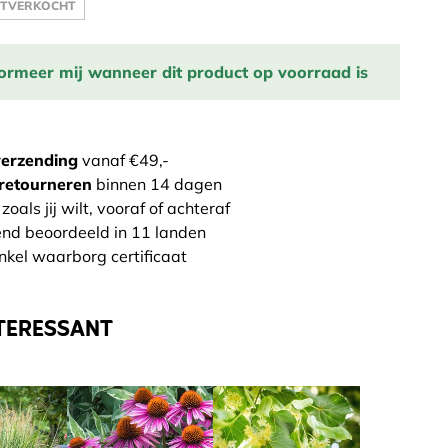
UITVERKOCHT
formeer mij wanneer dit product op voorraad is
il adres in om een melding te krijgen wanneer het
er op voorraad is:
verzending
vanaf €49,-
retourneren
binnen 14 dagen
STUUR ME EEN BERICHT
zoals jij wilt, vooraf of achteraf
end beoordeeld in 11 landen
nkel waarborg certificaat
TERESSANT