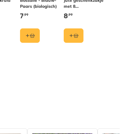
kruid
Bossalie - Blauw-
Jute geschenkzakje
Paars (biologisch)
met 8
zadenbommetjes
7
8
,99
,99