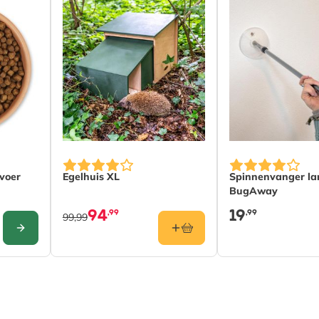
nwerking met
d voor dieren in het wild.
 voor tuinen en balkons van elke
 praktische ondersteuning voor
nsecten, goed voor de planeet
lijk van de gekozen opties op de productpagina
voer
Egelhuis XL
Spinnenvanger la
BugAway
94
19
,99
,99
99,99
CONFIGURE