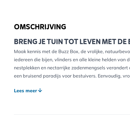
OMSCHRIJVING
BRENG JE TUIN TOT LEVEN MET DE
Maak kennis met de Buzz Box, de vrolijke, natuurbe
iedereen die bijen, vlinders en alle kleine helden van 
nestplekken en nectarrijke zadenmengsels verandert d
een bruisend paradijs voor bestuivers. Eenvoudig, vroli
WAT ZIT ERIN?
Lees meer
Insectenhotel Tabarca
- een veilig, gezellig huis vo
Insectenzaadmix
- kweek een kleurrijk, nectarrijk buf
Vlinderbloemenmengsel
- trek fladderende bezoekers
Biologische bijenmix
- speciaal ontwikkeld om bijen h
ondersteunen.