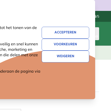
Klantenservice
Uitstekend
-
4.5
/5
tot het tonen van de
ACCEPTEREN
INLOGGEN
WINKELMAND
veilig en snel kunnen
VOORKEUREN
sche, marketing en
LEVING
CADEAUS
NIEUW
SALE
n die delen met onze
WEIGEREN
 onderaan de pagina
via
& INSECTEN BOX