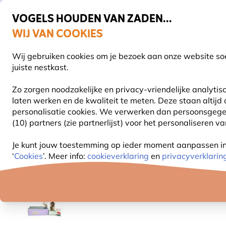
VOGELS HOUDEN VAN ZADEN...
WIJ VAN COOKIES
Uitstekend beoordeeld in 11 landen
Gratis thuisbezorgd vanaf €49
Wij gebruiken cookies om je bezoek aan onze website soe
Z
juiste nestkast.
Zo zorgen noodzakelijke en privacy-vriendelijke analyti
laten werken en de kwaliteit te meten. Deze staan altijd
VOGELVOER
VOEDERSYSTEMEN
VOGELHUI
personalisatie cookies.
We verwerken dan persoonsgegeven
(10) partners (zie partnerlijst) voor het personaliseren v
Producten voor tuindieren
Insectenhotels
Bijen 
Je kunt jouw toestemming op ieder moment aanpassen in o
‘
Cookies
’. Meer info:
cookieverklaring
en
privacyverklarin