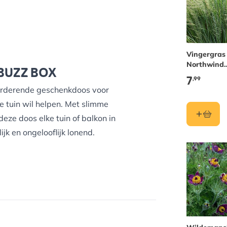
Vingergras
Northwind
 BUZZ BOX
(biologisch)
7
,99
vorderende geschenkdoos voor
de tuin wil helpen. Met slimme
eze doos elke tuin of balkon in
jk en ongelooflijk lonend.
or hardwerkende bestuivers.
fet voor nuttige insecten.
 in alle kleuren en patronen aan.
et hele seizoen door te