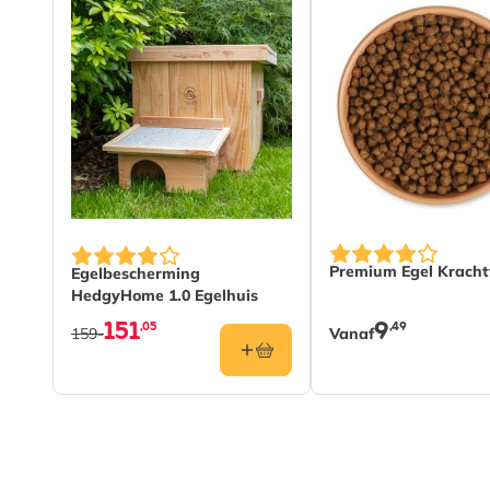
Betrouwbare Vivara-kwaliteit
- ontwikkeld in same
natuurbeschermingsdeskundigen en getest op veilighei
Perfect om cadeau te geven
- leuk, zinvol en ideaal
omvang.
Inspireert tot verbinding met de natuur
- stimuleert
lokale dieren in het wild.
Een kleine doos met een grote impact: goed voor i
en gegarandeerd een bruisende buitenruimte.
De prijs is afhanke
Premium Egel Kracht
Egelbescherming
HedgyHome 1.0 Egelhuis
151
9
,05
,49
159-
Vanaf