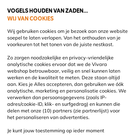
💛
Help ze de zomer door
: Tot
15% korting
!
VOGELS HOUDEN VAN ZADEN...
WIJ VAN COOKIES
Uitstekend beoordeeld in 11 landen
Gratis thuisbezorgd vanaf €49
Wij gebruiken cookies om je bezoek aan onze website
soepel te laten verlopen. Van het onthouden van je
voorkeuren tot het tonen van de juiste nestkast.
Vacatures
Zo zorgen noodzakelijke en privacy-vriendelijke
VACATURES BIJ VIVARA
analytische cookies ervoor dat we de Vivara
webshop betrouwbaar, veilig en snel kunnen laten
werken en de kwaliteit te meten. Deze staan altijd
aan. Kies je Alles accepteren, dan gebruiken we óók
analytische, marketing en personalisatie cookies.
We
CJ Wildbird Foods Ltd/Vivara bestaat ruim 20 jaar
verwerken dan persoonsgegevens (zoals IP-
en is uitgegroeid tot een toonaangevend specialist
adres/cookie-ID, klik- en surfgedrag) en kunnen die
in de ontwikkeling en verkoop van producten voor
delen met onze (10) partners (zie partnerlijst) voor
het personaliseren van advertenties.
kleine in het wild levende dieren (voornamelijk
vogels). Hiertoe wordt exclusief samengewerkt met
Je kunt jouw toestemming op ieder moment
tal van natuurbeschermingsorganisaties in binnen-