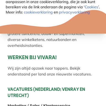
aanpassen in onze cookieverklaring, die je ook kunt
en buitenland. CJ Wildbird Foods is actief in een
bereiken via de link onderaan de pagina
via ‘
Cookies
’.
10-tal landen op de Europese markt en verkoopt
Meer info:
cookieverklaring
en
privacyverklaring
haar producten enerzijds via postordercatalogi en
webshops rechtstreeks aan de consument (B2C) en
anderzijds via het B2B afzetkanaal aan o.a. de
grotere tuincentra, bouw- en supermarkten,
diverse winkelketens, natuurbonden en
overheidsinstanties.
WERKEN BIJ VIVARA!
Wij zijn altijd opzoek naar toppers. Bekijk
onderstaand per land onze nieuwste vacatures.
VACATURES (NEDERLAND; VENRAY EN
UTRECHT)
Marketing / Sales / Klantenservice