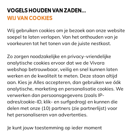
💛
Help ze de zomer door
: Tot
15% korting
!
VOGELS HOUDEN VAN ZADEN...
WIJ VAN COOKIES
Gratis thuisbezorgd vanaf €49
Wij gebruiken cookies om je bezoek aan onze website
soepel te laten verlopen. Van het onthouden van je
voorkeuren tot het tonen van de juiste nestkast.
Vogelhuisjes en nestkasten
Zo zorgen noodzakelijke en privacy-vriendelijke
TOP 10 VOGELHUISJES
analytische cookies ervoor dat we de Vivara
webshop betrouwbaar, veilig en snel kunnen laten
werken en de kwaliteit te meten. Deze staan altijd
Vogelhuisjes bieden essentiële beschutting en
aan. Kies je Alles accepteren, dan gebruiken we óók
nestgelegenheid voor vogels, vooral in gebieden waar
analytische, marketing en personalisatie cookies.
We
natuurlijke nestplekken schaars zijn.
Vogelhuisjes
verwerken dan persoonsgegevens (zoals IP-
bieden essentiële beschutting en nestgelegenheid voor
adres/cookie-ID, klik- en surfgedrag) en kunnen die
vogels, vooral in gebieden waar natuurlijke nestplekken
delen met onze (10) partners (zie partnerlijst) voor
schaars zijn.
Lees meer.
Lees meer
het personaliseren van advertenties.
Je kunt jouw toestemming op ieder moment