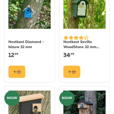
Nestkast Diamond -
Nestkast Sevilla
blauw 32 mm
WoodStone 32 mm
Groen
12
34
,99
,99
NIEUW
NIEUW