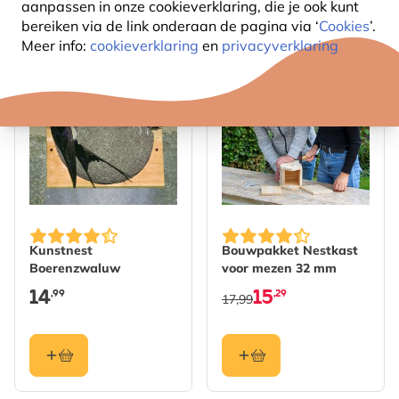
10
Producten
aanpassen in onze cookieverklaring, die je ook kunt
bereiken via de link onderaan de pagina
via ‘
Cookies
’.
Meer info:
cookieverklaring
en
privacyverklaring
15% KORTING
Kunstnest
Bouwpakket Nestkast
Boerenzwaluw
voor mezen 32 mm
14
15
,99
,29
17,99