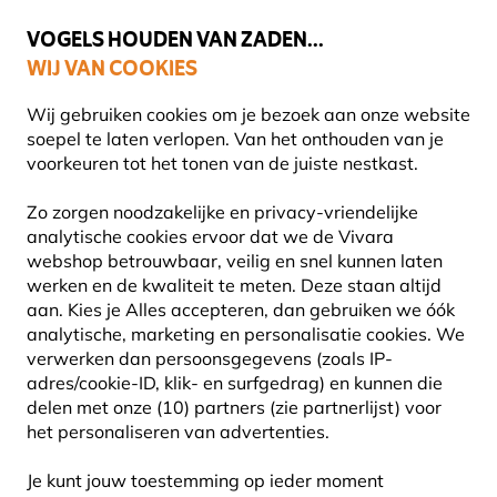
💛
Help ze de zomer door
: Tot
15% korting
!
VOGELS HOUDEN VAN ZADEN...
WIJ VAN COOKIES
Gratis thuisbezorgd vanaf €49
Wij gebruiken cookies om je bezoek aan onze website
soepel te laten verlopen. Van het onthouden van je
voorkeuren tot het tonen van de juiste nestkast.
Vogelhuisjes en nestkasten
Houtbetonnen vogelhuisjes
Zo zorgen noodzakelijke en privacy-vriendelijke
analytische cookies ervoor dat we de Vivara
webshop betrouwbaar, veilig en snel kunnen laten
werken en de kwaliteit te meten. Deze staan altijd
aan. Kies je Alles accepteren, dan gebruiken we óók
analytische, marketing en personalisatie cookies.
We
verwerken dan persoonsgegevens (zoals IP-
adres/cookie-ID, klik- en surfgedrag) en kunnen die
delen met onze (10) partners (zie partnerlijst) voor
het personaliseren van advertenties.
Je kunt jouw toestemming op ieder moment