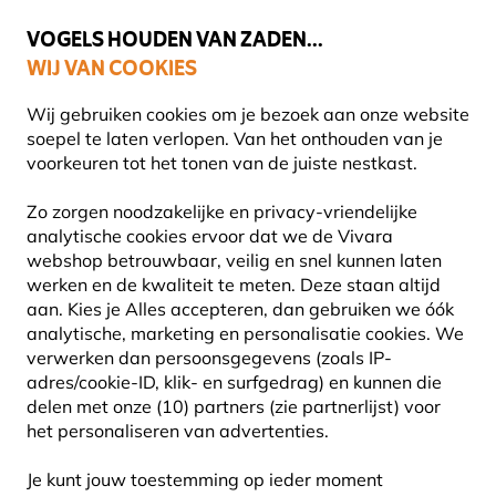
💛
Help ze de zomer door
: Tot
15% korting
!
VOGELS HOUDEN VAN ZADEN...
WIJ VAN COOKIES
Gratis thuisbezorgd vanaf €49
Wij gebruiken cookies om je bezoek aan onze website
soepel te laten verlopen. Van het onthouden van je
voorkeuren tot het tonen van de juiste nestkast.
Vogelspotcast
Zo zorgen noodzakelijke en privacy-vriendelijke
analytische cookies ervoor dat we de Vivara
webshop betrouwbaar, veilig en snel kunnen laten
WELKOM BIJ DE
werken en de kwaliteit te meten. Deze staan altijd
aan. Kies je Alles accepteren, dan gebruiken we óók
VOGELSPOTCAST
analytische, marketing en personalisatie cookies.
We
verwerken dan persoonsgegevens (zoals IP-
adres/cookie-ID, klik- en surfgedrag) en kunnen die
delen met onze (10) partners (zie partnerlijst) voor
het personaliseren van advertenties.
Je kunt jouw toestemming op ieder moment