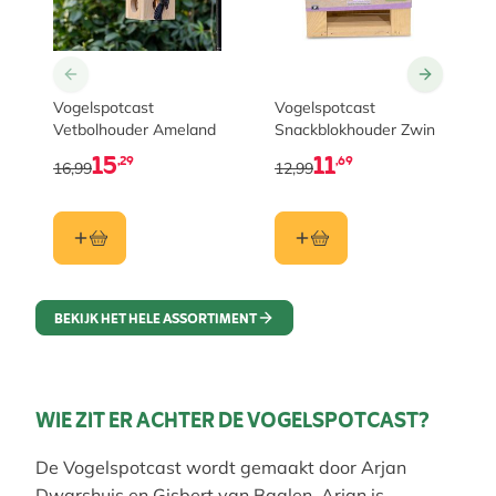
Vogelspotcast
Vogelspotcast
Vetbolhouder Ameland
Snackblokhouder Zwin
15
11
,29
,69
16,99
12,99
BEKIJK HET HELE ASSORTIMENT
WIE ZIT ER ACHTER DE VOGELSPOTCAST?
De Vogelspotcast wordt gemaakt door Arjan
Dwarshuis en Gisbert van Baalen. Arjan is