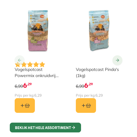
Vogelspotcast
Vogelspotcast Pinda's
Powermix onkruidvrij
(1kg)
(1kg)
6
6
,29
,29
6,99
6,99
Prijs per kg:
6,29
Prijs per kg:
6,29
BEKIJK HET HELE ASSORTIMENT