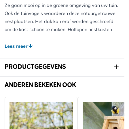
Ze gaan mooi op in de groene omgeving van uw tuin.
Ook de tuinvogels waarderen deze natuurgetrouwe
nestplaatsen. Het dak kan eraf worden geschroefd
om de kast schoon te maken. Halfopen nestkasten
worden onder meer bewoond door de roodborst,
grauwe vliegenvanger, winterkoning, witte
Lees meer
kwikstaart, merel of zwarte roodstaart.
PRODUCTGEGEVENS
Het is een natuurlijk product, dus de afmetingen
kunnen variëren.
Art.nr.
907720119
ANDEREN BEKEKEN OOK
Merk
CJ Wildlife
Breedte
156 mm
Hoogte
223 mm