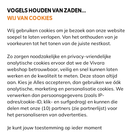
💛
Help ze de zomer door
: Tot
15% korting
!
VOGELS HOUDEN VAN ZADEN...
WIJ VAN COOKIES
Uitstekend beoordeeld in 11 landen
Gratis thuisbezorgd vanaf €49
Wij gebruiken cookies om je bezoek aan onze website
soepel te laten verlopen. Van het onthouden van je
voorkeuren tot het tonen van de juiste nestkast.
Vogelhuisjes en nestkasten
Berken vogelhuisjes
Zo zorgen noodzakelijke en privacy-vriendelijke
analytische cookies ervoor dat we de Vivara
webshop betrouwbaar, veilig en snel kunnen laten
werken en de kwaliteit te meten. Deze staan altijd
aan. Kies je Alles accepteren, dan gebruiken we óók
analytische, marketing en personalisatie cookies.
We
verwerken dan persoonsgegevens (zoals IP-
adres/cookie-ID, klik- en surfgedrag) en kunnen die
delen met onze (10) partners (zie partnerlijst) voor
het personaliseren van advertenties.
Je kunt jouw toestemming op ieder moment