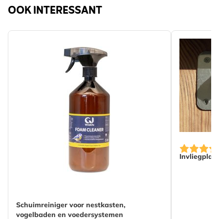
OOK INTERESSANT
Invliegplaa
Schuimreiniger voor nestkasten,
vogelbaden en voedersystemen