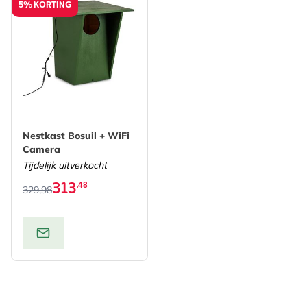
5% KORTING
De prijs is afhankelijk van de gekozen opties op de pro
Nestkast Bosuil + WiFi
Camera
Tijdelijk uitverkocht
313
,48
329,98