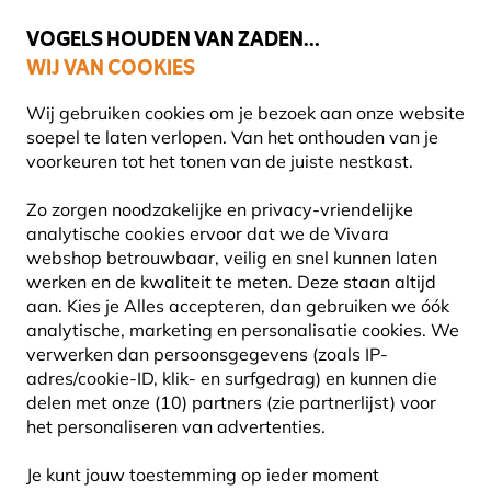
💛
Help ze de zomer door
: Tot
15% korting
!
VOGELS HOUDEN VAN ZADEN...
WIJ VAN COOKIES
Gratis thuisbezorgd vanaf €49
Wij gebruiken cookies om je bezoek aan onze website
soepel te laten verlopen. Van het onthouden van je
voorkeuren tot het tonen van de juiste nestkast.
Vogelhuisjes en nestkasten
Zo zorgen noodzakelijke en privacy-vriendelijke
BOSUIL NESTKASTEN
analytische cookies ervoor dat we de Vivara
webshop betrouwbaar, veilig en snel kunnen laten
werken en de kwaliteit te meten. Deze staan altijd
Bosuilen zijn een van de meest voorkomende uilen in
aan. Kies je Alles accepteren, dan gebruiken we óók
bossen, parken en tuinen. Deze fascinerende
analytische, marketing en personalisatie cookies.
We
nachtvogels hebben veilige, afgesloten ruimtes nodig o
verwerken dan persoonsgegevens (zoals IP-
Lees meer
adres/cookie-ID, klik- en surfgedrag) en kunnen die
delen met onze (10) partners (zie partnerlijst) voor
het personaliseren van advertenties.
3
Producten
Je kunt jouw toestemming op ieder moment