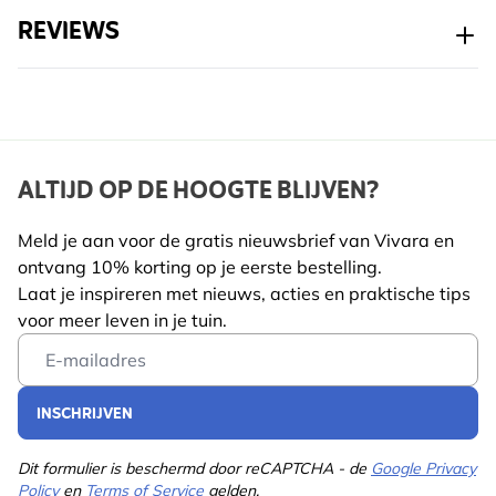
Vogelsoort
Pimpelmees, Koolmees,
En dan begint het leukste deel. Even later zie je ze
REVIEWS
Zwarte mees, Kuifmees,
landen, voorzichtig proeven en steeds vaker
Glanskop, Matkop,
terugkomen. Dat maakt het voeren niet alleen zinvol,
Staartmees, Ringmus,
maar vooral ook leuk.
Huismus, Roodborst,
HAPPY BIRDING!
Boomklever, Grote bonte
specht, Groene specht
ALTIJD OP DE HOOGTE BLIJVEN?
Arjan Dwarshuis is één van ’s werelds bekendste
vogelaars, schrijver én natuurbeschermer. In één jaar
Weghouden
Meld je aan voor de gratis nieuwsbrief van Vivara en
spotte hij 6.852 soorten, bijna twee derde van alle
van
Ja
ontvang 10% korting op je eerste bestelling.
vogels op aarde, en haalde hij meer dan 40.000 euro
huisdieren
Laat je inspireren met nieuws, acties en praktische tips
op voor vogelbescherming. Met zijn productlijn,
voor meer leven in je tuin.
ontwikkeld samen met CJ Wildlife, wil hij zoveel
Email Address
mogelijk mensen meenemen in zijn liefde voor vogels
en natuur. Makkelijk, verantwoord en met plezier
INSCHRIJVEN
voeren.
Dit formulier is beschermd door reCAPTCHA - de
Google Privacy
Policy
en
Terms of Service
gelden.