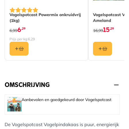
Vogelspotcast Powermix onkruidvrij
Vogelspotcast Ve
(1kg)
Ameland
6
15
,29
,29
6,99
16,99
Prijs per kg:
6,29
OMSCHRIJVING
Aanbevolen en goedgekeurd door Vogelspotcast
De Vogelspotcast Vogelpindakaas is puur, energierijk