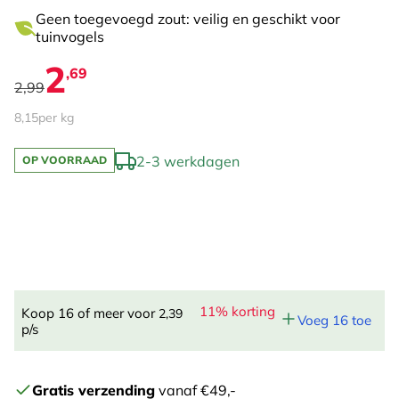
Geen toegevoegd zout: veilig en geschikt voor
tuinvogels
2
,69
2,99
8,15
per kg
2-3 werkdagen
OP VOORRAAD
11% korting
Koop 16 of meer voor
2,39
Voeg 16 toe
p/s
Gratis verzending
vanaf €49,-