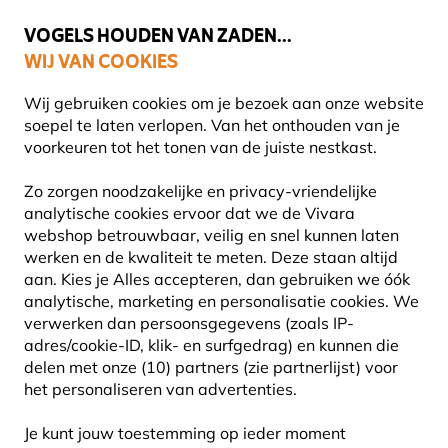
💛
Help ze de zomer door
: Tot
15% korting
!
VOGELS HOUDEN VAN ZADEN...
WIJ VAN COOKIES
Gratis thuisbezorgd vanaf €49
Wij gebruiken cookies om je bezoek aan onze website
soepel te laten verlopen. Van het onthouden van je
voorkeuren tot het tonen van de juiste nestkast.
Vogelvoer
Vogelvetvoer
Zo zorgen noodzakelijke en privacy-vriendelijke
analytische cookies ervoor dat we de Vivara
webshop betrouwbaar, veilig en snel kunnen laten
10% KORTING
werken en de kwaliteit te meten. Deze staan altijd
aan. Kies je Alles accepteren, dan gebruiken we óók
analytische, marketing en personalisatie cookies.
We
verwerken dan persoonsgegevens (zoals IP-
adres/cookie-ID, klik- en surfgedrag) en kunnen die
delen met onze (10) partners (zie partnerlijst) voor
het personaliseren van advertenties.
Je kunt jouw toestemming op ieder moment