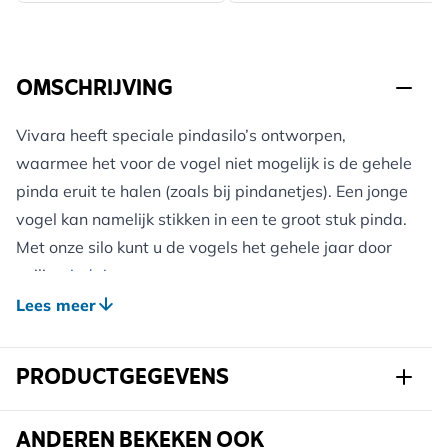
OMSCHRIJVING
Vivara heeft speciale pindasilo’s ontworpen,
waarmee het voor de vogel niet mogelijk is de gehele
pinda eruit te halen (zoals bij pindanetjes). Een jonge
vogel kan namelijk stikken in een te groot stuk pinda.
Met onze silo kunt u de vogels het gehele jaar door
veilig
pinda’s
voeren.
Lees meer
Op deze pindasilo krijgt u
5 jaar garantie
!
PRODUCTGEGEVENS
Art.nr.
300200120
ANDEREN BEKEKEN OOK