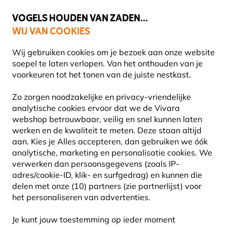
💛
Help ze de zomer door
: Tot
15% korting
!
VOGELS HOUDEN VAN ZADEN...
WIJ VAN COOKIES
Uitstekend beoordeeld in 11 landen
Gratis thuisbezorgd vanaf €49
Wij gebruiken cookies om je bezoek aan onze website
soepel te laten verlopen. Van het onthouden van je
voorkeuren tot het tonen van de juiste nestkast.
Vogel voederhuis
Pindasilo's
Zo zorgen noodzakelijke en privacy-vriendelijke
analytische cookies ervoor dat we de Vivara
webshop betrouwbaar, veilig en snel kunnen laten
20% KORTING
werken en de kwaliteit te meten. Deze staan altijd
aan. Kies je Alles accepteren, dan gebruiken we óók
analytische, marketing en personalisatie cookies.
We
verwerken dan persoonsgegevens (zoals IP-
adres/cookie-ID, klik- en surfgedrag) en kunnen die
delen met onze (10) partners (zie partnerlijst) voor
het personaliseren van advertenties.
Je kunt jouw toestemming op ieder moment