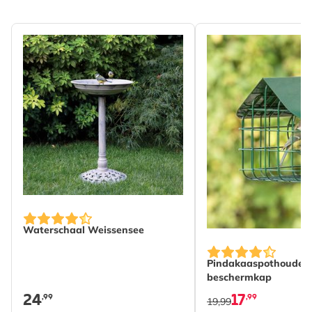
Merk
CJ Wildlife
Breedte
93 mm
Hoogte
256 mm
Lengte
93 mm
Gewicht
0.105 kg
Lees meer
Diersoort
Vogel
Vogelsoort
Pimpelmees, Koolmees,
Kuifmees, Staartmees,
Huismus, Ringmus, Vink,
Waterschaal Weissensee
Grote bonte specht,
Groenling, Putter,
Pindakaaspothouder 
Spreeuw, Sijs,
beschermkap
Boomklever
24
17
,99
,99
19,99