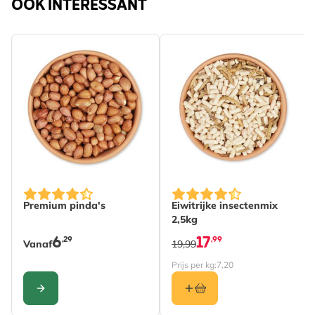
OOK INTERESSANT
De prijs is afhankelijk van de gekozen opties op de pro
Premium pinda's
Eiwitrijke insectenmix
2,5kg
6
17
,29
,99
Vanaf
19,99
Prijs per kg:
7,20
CONFIGURE