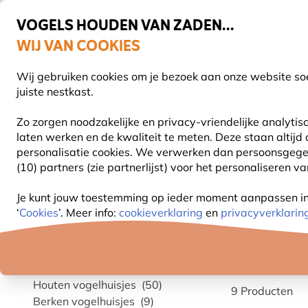
VOGELS HOUDEN VAN ZADEN...
WIJ VAN COOKIES
Uitstekend beoordeeld in 11 landen
Gratis thuisbezorgd vanaf €49
Wij gebruiken cookies om je bezoek aan onze website soe
Z
juiste nestkast.
Zo zorgen noodzakelijke en privacy-vriendelijke analyti
laten werken en de kwaliteit te meten. Deze staan altijd
VOGELVOER
VOEDERSYSTEMEN
VOGELHUI
personalisatie cookies.
We verwerken dan persoonsgegeven
(10) partners (zie partnerlijst) voor het personaliseren v
Vogelhuisjes en nestkasten
13057
Je kunt jouw toestemming op ieder moment aanpassen in o
‘
Cookies
’. Meer info:
cookieverklaring
en
privacyverklarin
13057
Categorie
Top 10 vogelhuisjes
(10)
Houten vogelhuisjes
(50)
9
Producten
Berken vogelhuisjes
(9)