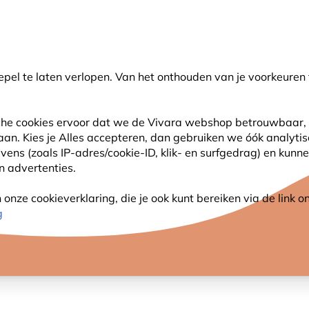
💛
Help ze de zomer door
: Tot
15% korting
!
pel te laten verlopen. Van het onthouden van je voorkeuren 
oeken
sche cookies ervoor dat we de Vivara webshop betrouwbaar, 
 aan. Kies je Alles accepteren, dan gebruiken we óók analyti
SJES
ANDERE DIEREN
PLANTEN
NATUURBE
s (zoals IP-adres/cookie-ID, klik- en surfgedrag) en kunne
an advertenties.
nze cookieverklaring, die je ook kunt bereiken via de link
g