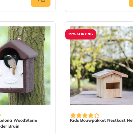
15% KORTING
celona WoodStone
Kids Bouwpakket Nestkast Nel
eder Bruin