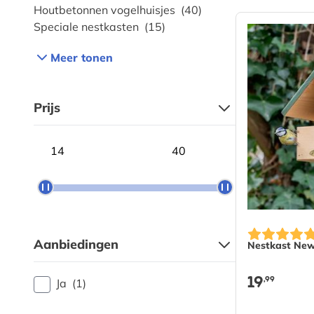
Houtbetonnen vogelhuisjes
(40)
Speciale nestkasten
(15)
Meer tonen
Prijs
Minimum price
Maximum price
Aanbiedingen
Nestkast New
19
,99
Ja
(1)