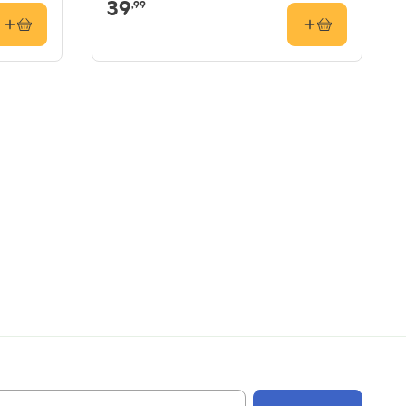
39
,99
Email Address