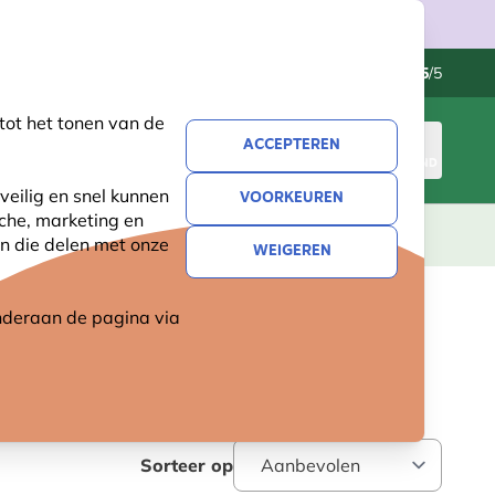
Klantenservice
Uitstekend
-
4.5
/5
tot het tonen van de
ACCEPTEREN
INLOGGEN
WINKELMAND
veilig en snel kunnen
VOORKEUREN
sche, marketing en
LEVING
CADEAUS
NIEUW
SALE
n die delen met onze
WEIGEREN
 onderaan de pagina
via
Sorteer op