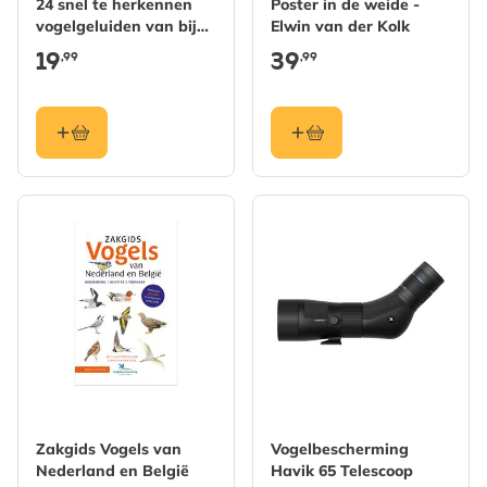
24 snel te herkennen
Poster in de weide -
vogelgeluiden van bij
Elwin van der Kolk
ons
19
39
,99
,99
Zakgids Vogels van
Vogelbescherming
Nederland en België
Havik 65 Telescoop