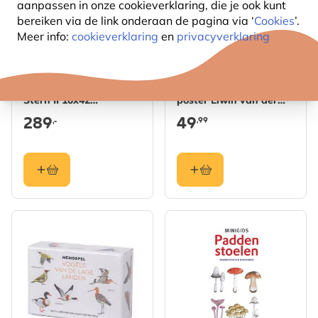
aanpassen in onze cookieverklaring, die je ook kunt
bereiken via de link onderaan de pagina
via ‘
Cookies
’.
Meer info:
cookieverklaring
en
privacyverklaring
Vogelbescherming
Kust- en waddenvogel
Stern II 10x42
poster Elwin van der
verrekijker
Kolk
289
49
,99
,-