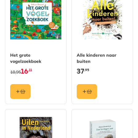
Het grote
Alle kinderen naar
vogelzoekboek
buiten
16
37
,11
,95
18,95