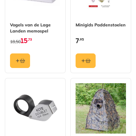
Vogels van de Lage
Minigids Paddenstoelen
Landen memospel
15
7
,73
,95
18,50