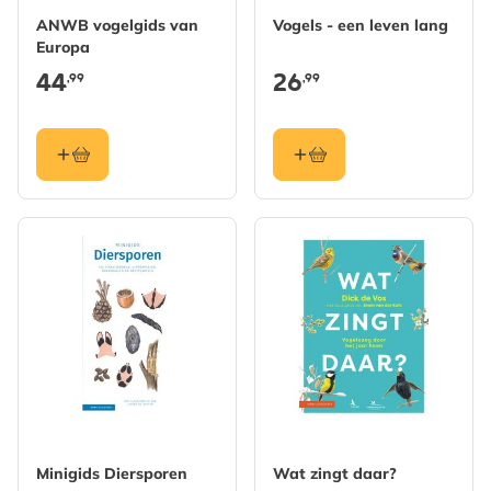
ANWB vogelgids van
Vogels - een leven lang
Europa
44
26
,99
,99
Minigids Diersporen
Wat zingt daar?