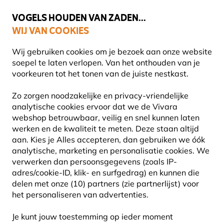
💛
Help ze de zomer door
: Tot
15% korting
!
VOGELS HOUDEN VAN ZADEN...
WIJ VAN COOKIES
Uitstekend beoordeeld in 11 landen
Wij gebruiken cookies om je bezoek aan onze website
soepel te laten verlopen. Van het onthouden van je
voorkeuren tot het tonen van de juiste nestkast.
Zo zorgen noodzakelijke en privacy-vriendelijke
NATUURBELEVING
analytische cookies ervoor dat we de Vivara
webshop betrouwbaar, veilig en snel kunnen laten
werken en de kwaliteit te meten. Deze staan altijd
aan. Kies je Alles accepteren, dan gebruiken we óók
92
Producten
analytische, marketing en personalisatie cookies.
We
verwerken dan persoonsgegevens (zoals IP-
adres/cookie-ID, klik- en surfgedrag) en kunnen die
delen met onze (10) partners (zie partnerlijst) voor
het personaliseren van advertenties.
Je kunt jouw toestemming op ieder moment