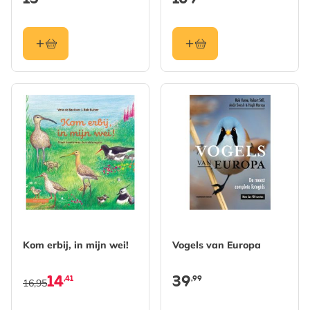
Kom erbij, in mijn wei!
Vogels van Europa
14
39
,41
,99
16,95