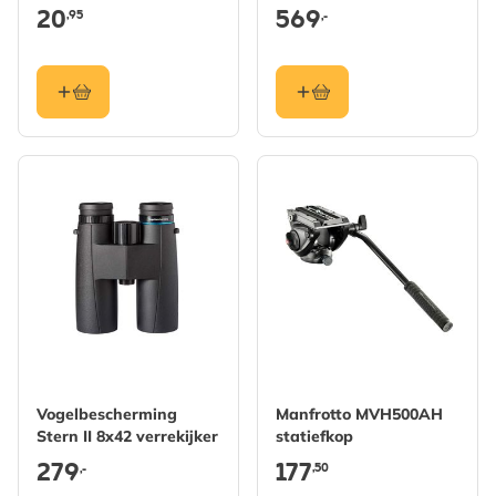
20
569
,95
,-
Vogelbescherming
Manfrotto MVH500AH
Stern II 8x42 verrekijker
statiefkop
279
177
,50
,-