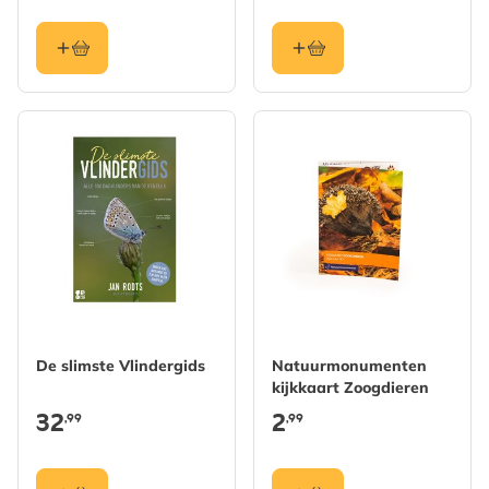
De slimste Vlindergids
Natuurmonumenten
kijkkaart Zoogdieren
32
2
,99
,99