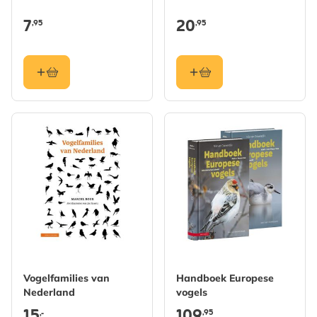
7
20
,95
,95
Vogelfamilies van
Handboek Europese
Nederland
vogels
15
109
,95
,-