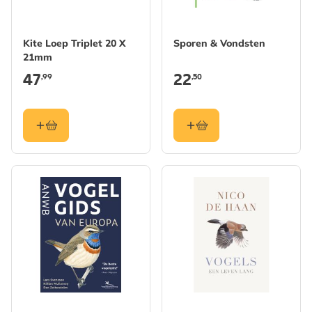
Kite Loep Triplet 20 X
Sporen & Vondsten
21mm
47
22
,99
,50