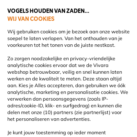
💛
Help ze de zomer door
: Tot
15% korting
!
VOGELS HOUDEN VAN ZADEN...
WIJ VAN COOKIES
Uitstekend beoordeeld in 11 landen
Gratis thuisbezorgd vanaf €49
Wij gebruiken cookies om je bezoek aan onze website
soepel te laten verlopen. Van het onthouden van je
voorkeuren tot het tonen van de juiste nestkast.
Natuurbeleving
Boeken
Vogelboeken
Zo zorgen noodzakelijke en privacy-vriendelijke
analytische cookies ervoor dat we de Vivara
webshop betrouwbaar, veilig en snel kunnen laten
werken en de kwaliteit te meten. Deze staan altijd
aan. Kies je Alles accepteren, dan gebruiken we óók
analytische, marketing en personalisatie cookies.
We
verwerken dan persoonsgegevens (zoals IP-
adres/cookie-ID, klik- en surfgedrag) en kunnen die
delen met onze (10) partners (zie partnerlijst) voor
het personaliseren van advertenties.
Je kunt jouw toestemming op ieder moment