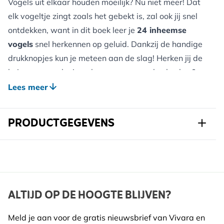
Vogels uit elkaar houden moeilijk? Nu niet meer! Dat
elk vogeltje zingt zoals het gebekt is, zal ook jij snel
ontdekken, want in dit boek leer je
24 inheemse
vogels
snel herkennen op geluid. Dankzij de handige
drukknopjes kun je meteen aan de slag! Herken jij de
huismus, merel, pimpelmees, spreeuw, koekoek, …?
Vogels laten zich immers niet altijd gemakkelijk zien –
Lees meer
zingen doen ze wél vaak uit volle borst. Hun geluid
leren kennen is dus de eerste stap voor wie de
PRODUCTGEGEVENS
fascinerende wereld van vogels wil ontdekken.
Met z’n allen kennen we al vlotjes twintig autologo’s,
Art.nr.
9789002283123
modemerken of dinosoorten uit elkaar – hoog tijd om
ook vogelgeluiden aan dat rijtje toe te voegen. Niet
Breedte
178 mm
het zoveelste geluidenboek over dieren. Wel een
Hoogte
223 mm
ALTIJD OP DE HOOGTE BLIJVEN?
heerlijk en leerrijk ontdekboek voor beginnende
Lengte
19 mm
vogelkijkers van alle leeftijden; (groot)ouders en
Meld je aan voor de gratis nieuwsbrief van Vivara en