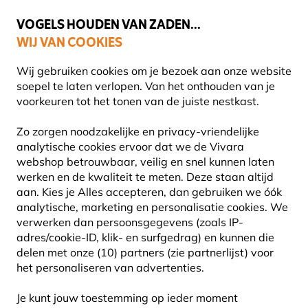
💛
Help ze de zomer door
: Tot
15% korting
!
VOGELS HOUDEN VAN ZADEN...
WIJ VAN COOKIES
Uitstekend beoordeeld in 11 landen
Gratis thuisbezorgd vanaf €49
Wij gebruiken cookies om je bezoek aan onze website
soepel te laten verlopen. Van het onthouden van je
voorkeuren tot het tonen van de juiste nestkast.
Natuurbeleving
Boeken
Kijkkaarten
Zo zorgen noodzakelijke en privacy-vriendelijke
analytische cookies ervoor dat we de Vivara
webshop betrouwbaar, veilig en snel kunnen laten
werken en de kwaliteit te meten. Deze staan altijd
aan. Kies je Alles accepteren, dan gebruiken we óók
analytische, marketing en personalisatie cookies.
We
verwerken dan persoonsgegevens (zoals IP-
adres/cookie-ID, klik- en surfgedrag) en kunnen die
delen met onze (10) partners (zie partnerlijst) voor
het personaliseren van advertenties.
Je kunt jouw toestemming op ieder moment