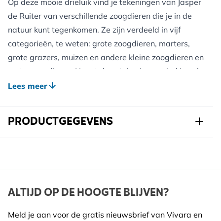
Op deze mooie drieluik vind je tekeningen van Jasper
de Ruiter van verschillende zoogdieren die je in de
natuur kunt tegenkomen. Ze zijn verdeeld in vijf
categorieën, te weten: grote zoogdieren, marters,
grote grazers, muizen en andere kleine zoogdieren en
waterzoogdieren. Naast deze tekeningen vind je ook
tekeningen van de voetafdrukken en uitwerpselen en
Lees meer
informatie van de dieren. De kaart heeft een handig
formaat en is gemaakt van stevig materiaal. Ideaal
PRODUCTGEGEVENS
om mee op stap te nemen om dieren en hun
voetafdrukken en uitwerpselen in het wild te
Art.nr.
987590190
herkennen.
Merk
Natuurmonumenten
Breedte
148 mm
ALTIJD OP DE HOOGTE BLIJVEN?
Hoogte
211 mm
Meld je aan voor de gratis nieuwsbrief van Vivara en