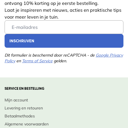
ontvang 10% korting op je eerste bestelling.
Lengte
1 mm
Laat je inspireren met nieuws, acties en praktische tips
Gewicht
0.03 kg
voor meer leven in je tuin.
Lees meer
Email Address
INSCHRIJVEN
Dit formulier is beschermd door reCAPTCHA - de
Google Privacy
Policy
en
Terms of Service
gelden.
SERVICE EN BESTELLING
Mijn account
Levering en retouren
Betaalmethodes
Algemene voorwaarden