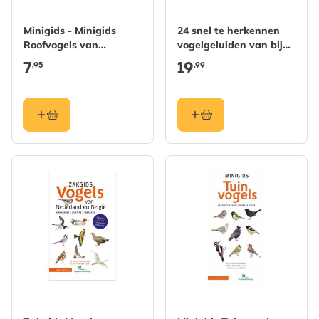
Minigids - Minigids
24 snel te herkennen
Roofvogels van
vogelgeluiden van bij
Nederland en België
ons
7
19
,95
,99