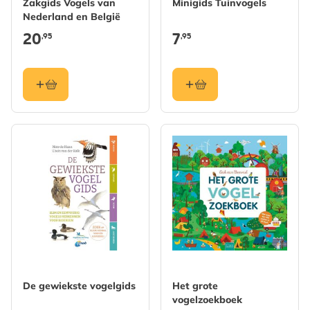
Zakgids Vogels van
Minigids Tuinvogels
Nederland en België
20
7
,95
,95
De gewiekste vogelgids
Het grote
vogelzoekboek