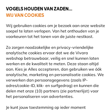
💛
Help ze de zomer door
: Tot
15% korting
!
VOGELS HOUDEN VAN ZADEN...
WIJ VAN COOKIES
Gratis thuisbezorgd vanaf €49
Wij gebruiken cookies om je bezoek aan onze website
soepel te laten verlopen. Van het onthouden van je
voorkeuren tot het tonen van de juiste nestkast.
Natuurbeleving
Boeken
Zo zorgen noodzakelijke en privacy-vriendelijke
VOGELBOEKEN
analytische cookies ervoor dat we de Vivara
webshop betrouwbaar, veilig en snel kunnen laten
werken en de kwaliteit te meten. Deze staan altijd
aan. Kies je Alles accepteren, dan gebruiken we óók
27
Producten
analytische, marketing en personalisatie cookies.
We
verwerken dan persoonsgegevens (zoals IP-
adres/cookie-ID, klik- en surfgedrag) en kunnen die
delen met onze (10) partners (zie partnerlijst) voor
het personaliseren van advertenties.
Je kunt jouw toestemming op ieder moment