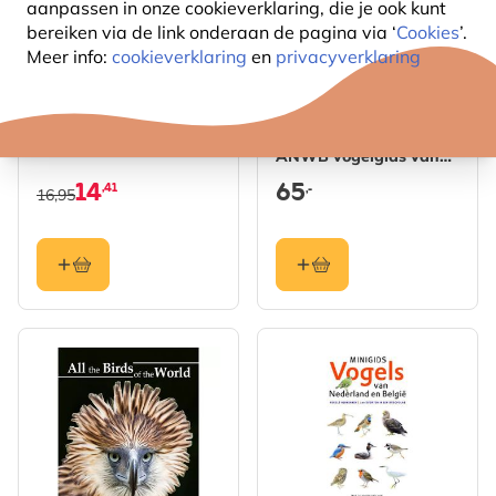
aanpassen in onze cookieverklaring, die je ook kunt
bereiken via de link onderaan de pagina
via ‘
Cookies
’.
Meer info:
cookieverklaring
en
privacyverklaring
Dit is mijn tuin
Vogels - De grote
ANWB vogelgids van
Europa
14
65
,41
,-
16,95