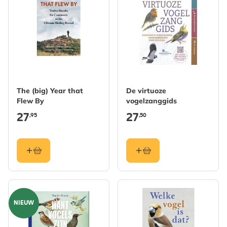
The (big) Year that
De virtuoze
Flew By
vogelzanggids
27
27
,95
,50
NIEUW