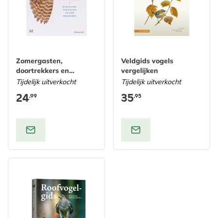
Zomergasten,
Veldgids vogels
doortrekkers en
vergelijken
overwinteraars
Tijdelijk uitverkocht
Tijdelijk uitverkocht
24
35
,99
,95