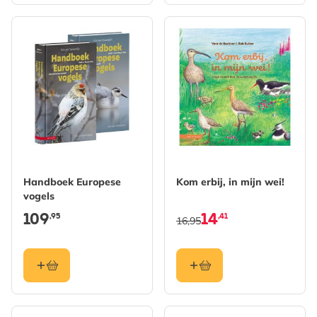
Handboek Europese
Kom erbij, in mijn wei!
vogels
109
14
,95
,41
16,95