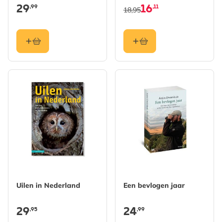
29
16
,99
,11
18,95
Uilen in Nederland
Een bevlogen jaar
29
24
,95
,99