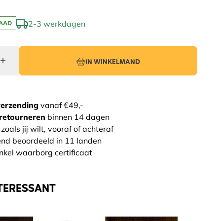
2-3 werkdagen
AAD
IN WINKELMAND
verzending
vanaf €49,-
retourneren
binnen 14 dagen
zoals jij wilt, vooraf of achteraf
end beoordeeld in 11 landen
nkel waarborg certificaat
TERESSANT