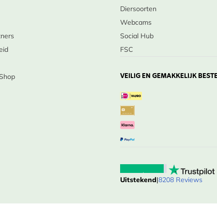
Diersoorten
Webcams
tners
Social Hub
eid
FSC
VEILIG EN GEMAKKELIJK BEST
 Shop
Uitstekend
|
8208 Reviews