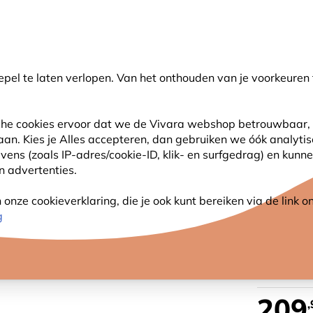
💛
Help ze de zomer door
: Tot
15% korting
!
pel te laten verlopen. Van het onthouden van je voorkeuren 
oeken
sche cookies ervoor dat we de Vivara webshop betrouwbaar, 
 aan. Kies je Alles accepteren, dan gebruiken we óók analyti
SJES
ANDERE DIEREN
PLANTEN
NATUURBE
s (zoals IP-adres/cookie-ID, klik- en surfgedrag) en kunne
an advertenties.
 op zonne-energie
nze cookieverklaring, die je ook kunt bereiken via de link
WIFI 
g
ENERG
209
,