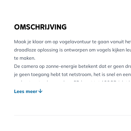
OMSCHRIJVING
Maak je klaar om op vogelavontuur te gaan vanuit het
draadloze oplossing is ontworpen om vogels kijken leuk
te maken.
De camera op zonne-energie betekent dat er geen dra
je geen toegang hebt tot netstroom, het is snel en e
ondersteunt ook een micro-SD kaart tot 128GB (niet 
app is gratis en eenvoudig te downloaden en in te ste
Lees meer
delen met vrienden en familie. Ideaal voor het vastle
Werkt perfect, dag en nacht.
Geen draden meer: Camera op batterijen en zonnepane
Snel en eenvoudig te gebruiken: Eenvoudige install