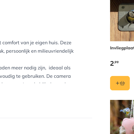
 comfort van je eigen huis. Deze
Invliegplaa
, persoonlijk en milieuvriendelijk
2
,99
den meer nodig zijn, ideaal als
envoudig te gebruiken. De camera
inbegrepen) en de bijbehorende
llen en perfect om beelden te
ggen van nestelende vogels.
el halen het beste uit de natuur.
atiemethoden ondersteund met