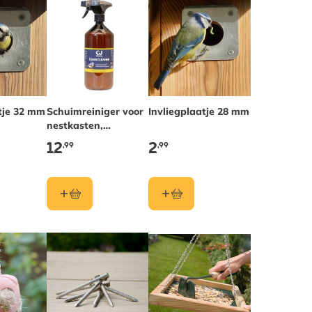
tje 32 mm
Schuimreiniger voor
Invliegplaatje 28 mm
nestkasten,
vogelbaden en
12
2
,99
,99
voedersystemen