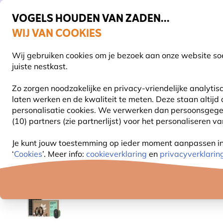
VOGELS HOUDEN VAN ZADEN...
WIJ VAN COOKIES
Uitstekend beoordeeld in 11 landen
Gratis thuisbezorgd vanaf €49
Wij gebruiken cookies om je bezoek aan onze website soe
Z
juiste nestkast.
Zo zorgen noodzakelijke en privacy-vriendelijke analyti
laten werken en de kwaliteit te meten. Deze staan altijd
VOGELVOER
VOEDERSYSTEMEN
VOGELHUI
personalisatie cookies.
We verwerken dan persoonsgegeven
(10) partners (zie partnerlijst) voor het personaliseren v
Natuurbeleving
Camera's
Wifi nestkast camera
Je kunt jouw toestemming op ieder moment aanpassen in o
‘
Cookies
’. Meer info:
cookieverklaring
en
privacyverklarin