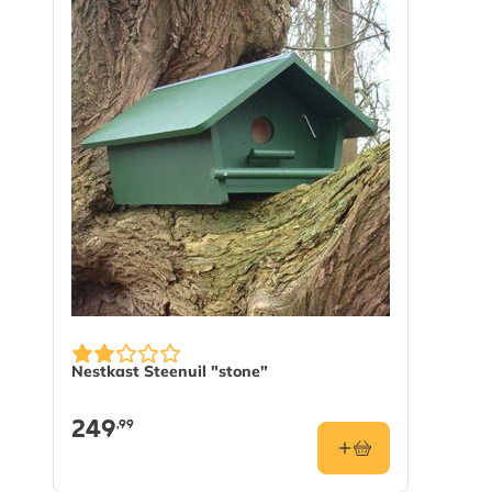
Lens: 4mm
Draadloze connectiviteit: 2,4GHz Wi-Fi (IEEE 802.11b
Draadloos bereik: 20m of meer (kan variëren afhankelij
signaal)
Nachtzicht: Ja, met infrarood-LED's voor maximaal 1
Weerbestendigheidclassificatie: IP65 (geschikt voor b
Nestkast Steenuil "stone"
249
,99