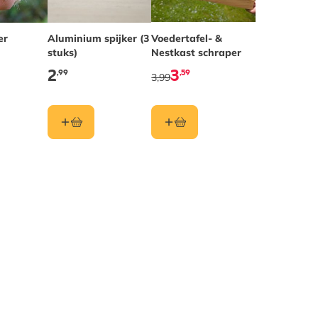
er
Aluminium spijker (3
Voedertafel- &
stuks)
Nestkast schraper
2
3
,99
,59
3,99