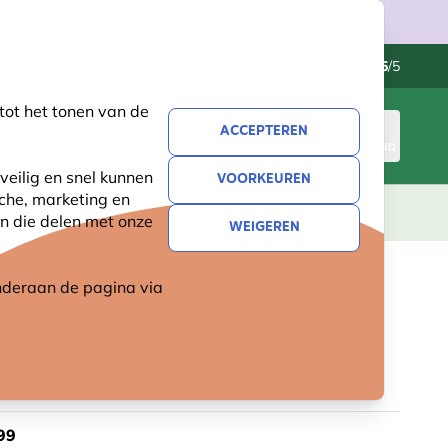
Klantenservice
Uitstekend
-
4.5
/5
tot het tonen van de
ACCEPTEREN
INLOGGEN
WINKELMAND
veilig en snel kunnen
VOORKEUREN
sche, marketing en
LEVING
CADEAUS
NIEUW
SALE
n die delen met onze
WEIGEREN
 onderaan de pagina
via
NESTKAST CAMERA OP ZONNE-
IE
99