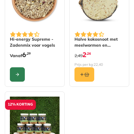
De prijs is afhankelijk van de gekozen opties op de pro
Hi-energy Supreme -
Halve kokosnoot met
Zadenmix voor vogels
meelwormen en
insecten
6
2
,29
,24
Vanaf
2,49
Prijs per kg:
22,40
CONFIGURE
12% KORTING