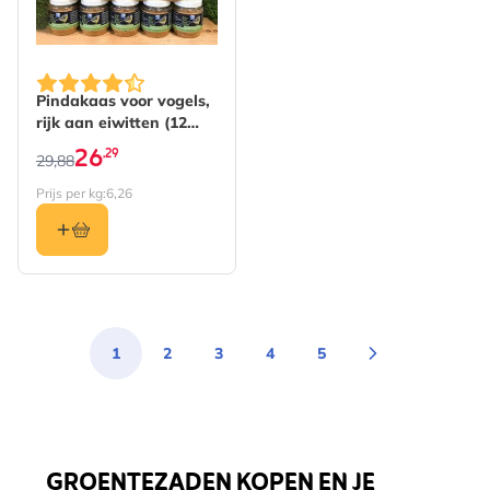
De prijs is afhankelijk van de gekozen opties op de pro
Pindakaas voor vogels,
rijk aan eiwitten (12
stuks)
26
,29
29,88
Prijs per kg:
6,26
1
2
3
4
5
You're currently reading page
Pagina
Pagina
Pagina
Pagina
GROENTEZADEN KOPEN EN JE