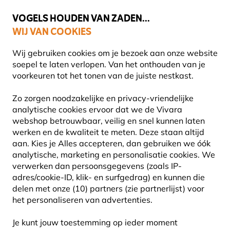
💛
Help ze de zomer door
: Tot
15% korting
!
VOGELS HOUDEN VAN ZADEN...
WIJ VAN COOKIES
Gratis thuisbezorgd vanaf €49
Wij gebruiken cookies om je bezoek aan onze website
soepel te laten verlopen. Van het onthouden van je
voorkeuren tot het tonen van de juiste nestkast.
Planten
Zo zorgen noodzakelijke en privacy-vriendelijke
GROENTEZADEN
analytische cookies ervoor dat we de Vivara
webshop betrouwbaar, veilig en snel kunnen laten
werken en de kwaliteit te meten. Deze staan altijd
Er is nauwelijks iets meer bevredigend dan je eigen
aan. Kies je Alles accepteren, dan gebruiken we óók
groenten te zien groeien – van zaadje tot oogst. Of je nu
analytische, marketing en personalisatie cookies.
We
een paar tomaten op je balkon kweekt o
Lees meer
verwerken dan persoonsgegevens (zoals IP-
adres/cookie-ID, klik- en surfgedrag) en kunnen die
delen met onze (10) partners (zie partnerlijst) voor
8609
Producten
het personaliseren van advertenties.
Je kunt jouw toestemming op ieder moment