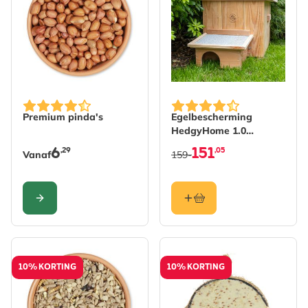
De prijs is afhankelijk van de gekozen opties op de pro
Premium pinda's
Egelbescherming
HedgyHome 1.0
Egelhuis
6
151
,29
,05
Vanaf
159-
CONFIGURE
10% KORTING
10% KORTING