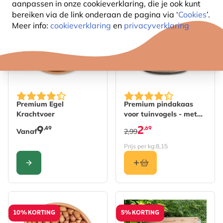
aanpassen in onze cookieverklaring, die je ook kunt
5% KORTING
10% KORTING
bereiken via de link onderaan de pagina
via ‘
Cookies
’.
Meer info:
cookieverklaring
en
privacyverklaring
De prijs is afhankelijk van de gekozen opties op de pro
Premium Egel
Premium pindakaas
Krachtvoer
voor tuinvogels - met
meelwormen
9
2
,49
,69
Vanaf
2,99
Prijs per kg:
8,15
CONFIGURE
10% KORTING
5% KORTING