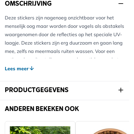
OMSCHRIJVING
Deze stickers zijn nagenoeg onzichtbaar voor het
menselijk oog maar worden door vogels als obstakels
waargenomen door de reflecties op het speciale UV-
laagje. Deze stickers zijn erg duurzaam en gaan lang
mee, zelfs na meermaals ruiten wassen. Voor een
optimaal resultaat dienen meerdere stickers op het
raamoppervlak worden aangebracht. Resultaten van
Lees meer
de Birdsticker zijn afhankelijk lichtomstandigheden en
weerspiegeling van het raam. Niet alle
PRODUCTGEGEVENS
“raambotsingen” kunnen voorkomen worden.
Art.nr.
944080119
ANDEREN BEKEKEN OOK
Eén verpakking bevat vijf silhouetten van 18 x 11cm.
Merk
Dr Kolbe
Breedte
116 mm