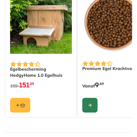
Hoogte
194 mm
Lengte
1 mm
Gewicht
0.03 kg
Lees meer
Materiaal
Plastic
De prijs is afhankelijk
Premium Egel Krachtvoer
Egelbescherming
HedgyHome 1.0 Egelhuis
151
9
,05
,49
159-
Vanaf
CONFIGURE