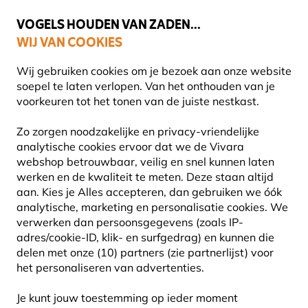
💛
Help ze de zomer door
: Tot
15% korting
!
VOGELS HOUDEN VAN ZADEN...
WIJ VAN COOKIES
Uitstekend beoordeeld in 11 landen
Gratis thuisbezorgd vanaf €49
Wij gebruiken cookies om je bezoek aan onze website
soepel te laten verlopen. Van het onthouden van je
voorkeuren tot het tonen van de juiste nestkast.
Vogel voederhuis
Raamvoederhuisjes
Zo zorgen noodzakelijke en privacy-vriendelijke
analytische cookies ervoor dat we de Vivara
webshop betrouwbaar, veilig en snel kunnen laten
10% KORTING
werken en de kwaliteit te meten. Deze staan altijd
aan. Kies je Alles accepteren, dan gebruiken we óók
analytische, marketing en personalisatie cookies.
We
verwerken dan persoonsgegevens (zoals IP-
adres/cookie-ID, klik- en surfgedrag) en kunnen die
delen met onze (10) partners (zie partnerlijst) voor
het personaliseren van advertenties.
Je kunt jouw toestemming op ieder moment