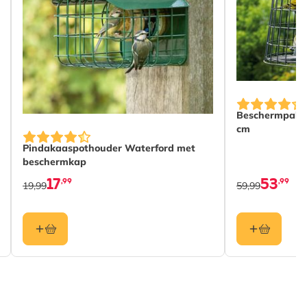
Beschermpakke
cm
Pindakaaspothouder Waterford met
beschermkap
17
53
,99
,99
19,99
59,99