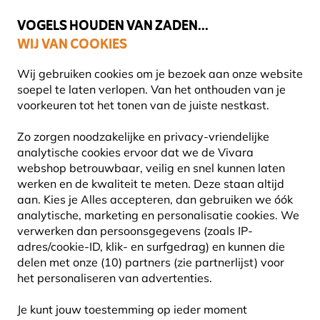
💛
Help ze de zomer door
: Tot
15% korting
!
VOGELS HOUDEN VAN ZADEN...
WIJ VAN COOKIES
Uitstekend beoordeeld in 11 landen
Gratis thuisbezorgd vanaf €49
Wij gebruiken cookies om je bezoek aan onze website
soepel te laten verlopen. Van het onthouden van je
voorkeuren tot het tonen van de juiste nestkast.
Cadeaus
Wenskaarten
Zo zorgen noodzakelijke en privacy-vriendelijke
analytische cookies ervoor dat we de Vivara
webshop betrouwbaar, veilig en snel kunnen laten
werken en de kwaliteit te meten. Deze staan altijd
aan. Kies je Alles accepteren, dan gebruiken we óók
analytische, marketing en personalisatie cookies.
We
verwerken dan persoonsgegevens (zoals IP-
adres/cookie-ID, klik- en surfgedrag) en kunnen die
delen met onze (10) partners (zie partnerlijst) voor
het personaliseren van advertenties.
Je kunt jouw toestemming op ieder moment