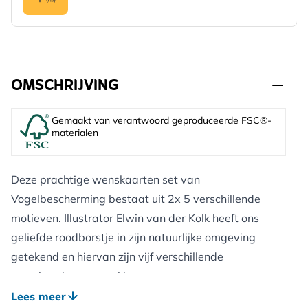
OMSCHRIJVING
Gemaakt van verantwoord geproduceerde FSC®-
materialen
Deze prachtige wenskaarten set van
Vogelbescherming bestaat uit 2x 5 verschillende
motieven. Illustrator Elwin van der Kolk heeft ons
geliefde roodborstje in zijn natuurlijke omgeving
getekend en hiervan zijn vijf verschillende
wenskaarten gemaakt.
Het zijn 10 vierkante, dubbele wenskaarten inclusief
Lees meer