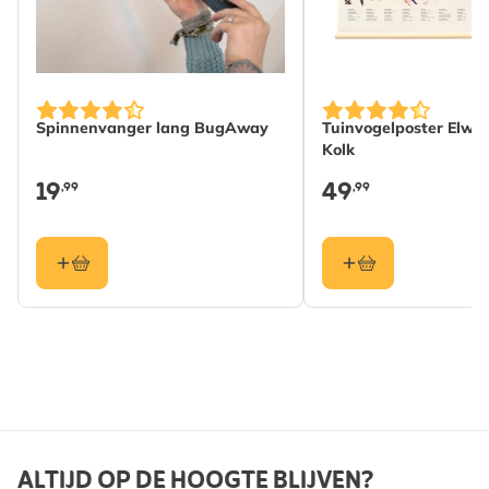
Altijd de juiste kaart bij de hand: 10 kaarten in 5
verschillende ontwerpen, netjes geordend voor snelle
kies-en-stuur-momenten.
Veel ruimte om je gedachten te delen: blanco
Spinnenvanger lang BugAway
Tuinvogelposter Elwin
binnenkant voor persoonlijke berichten, groot of klein.
Kolk
Premium gevoel: inclusief 10 hoogwaardige
19
49
,99
,99
enveloppen en geleverd in een herbruikbare
kaartmap.
Geschikt als cadeau en een bron van vreugde: een
geweldig cadeau voor zowel dierenliefhebbers als
papierliefhebbers.
Milieuvriendelijk: gedrukt op FSC-gecertificeerd
papier en gemaakt met milieubewuste materialen.
ALTIJD OP DE HOOGTE BLIJVEN?