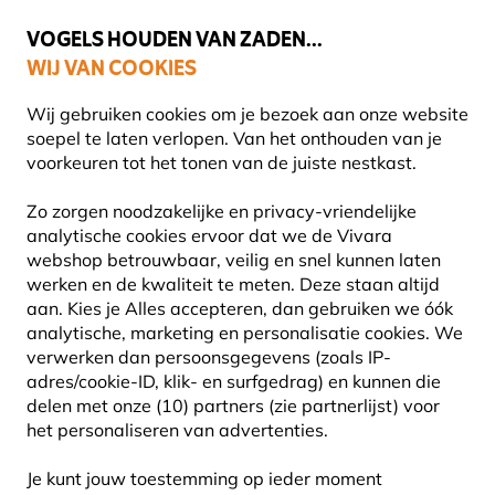
💛
Help ze de zomer door
: Tot
15% korting
!
VOGELS HOUDEN VAN ZADEN...
WIJ VAN COOKIES
Uitstekend beoordeeld in 11 landen
Gratis thuisbezorgd vanaf €49
Wij gebruiken cookies om je bezoek aan onze website
soepel te laten verlopen. Van het onthouden van je
voorkeuren tot het tonen van de juiste nestkast.
Cadeaus
Wenskaarten
Zo zorgen noodzakelijke en privacy-vriendelijke
analytische cookies ervoor dat we de Vivara
webshop betrouwbaar, veilig en snel kunnen laten
werken en de kwaliteit te meten. Deze staan altijd
aan. Kies je Alles accepteren, dan gebruiken we óók
analytische, marketing en personalisatie cookies.
We
verwerken dan persoonsgegevens (zoals IP-
adres/cookie-ID, klik- en surfgedrag) en kunnen die
delen met onze (10) partners (zie partnerlijst) voor
het personaliseren van advertenties.
Je kunt jouw toestemming op ieder moment