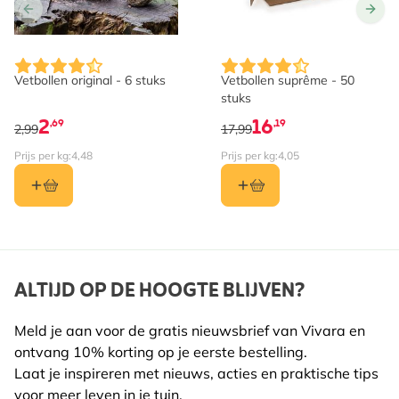
Vetbollen original - 6 stuks
Vetbollen suprême - 50
stuks
2
16
,69
,19
2,99
17,99
Prijs per kg:
4,48
Prijs per kg:
4,05
ALTIJD OP DE HOOGTE BLIJVEN?
Meld je aan voor de gratis nieuwsbrief van Vivara en
ontvang 10% korting op je eerste bestelling.
Laat je inspireren met nieuws, acties en praktische tips
voor meer leven in je tuin.