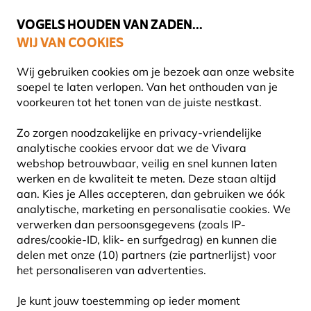
💛
Help ze de zomer door
: Tot
15% korting
!
VOGELS HOUDEN VAN ZADEN...
WIJ VAN COOKIES
Uitstekend beoordeeld in 11 landen
Wij gebruiken cookies om je bezoek aan onze website
soepel te laten verlopen. Van het onthouden van je
voorkeuren tot het tonen van de juiste nestkast.
Vivara Plus
Zo zorgen noodzakelijke en privacy-vriendelijke
analytische cookies ervoor dat we de Vivara
webshop betrouwbaar, veilig en snel kunnen laten
werken en de kwaliteit te meten. Deze staan altijd
aan. Kies je Alles accepteren, dan gebruiken we óók
analytische, marketing en personalisatie cookies.
We
verwerken dan persoonsgegevens (zoals IP-
adres/cookie-ID, klik- en surfgedrag) en kunnen die
delen met onze (10) partners (zie partnerlijst) voor
het personaliseren van advertenties.
Je kunt jouw toestemming op ieder moment