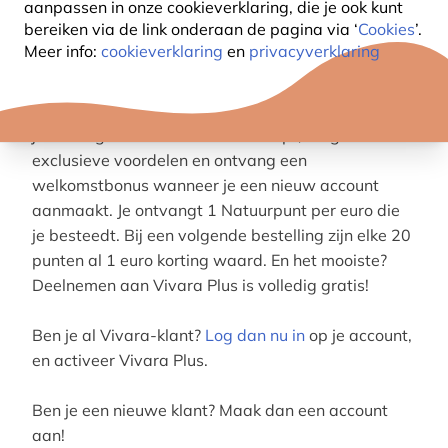
GENIET VAN BELONINGEN MET ELKE
aanpassen in onze cookieverklaring, die je ook kunt
bereiken via de link onderaan de pagina
via ‘
Cookies
’.
AANKOOP
Meer info:
cookieverklaring
en
privacyverklaring
Met Vivara Plus brengt elke aankoop je dichter bij
je volgende beloning. Verdien Natuurpunten terwijl
je tuinvogels en andere dieren helpt, ontgrendel
exclusieve voordelen en ontvang een
welkomstbonus wanneer je een nieuw account
aanmaakt. Je ontvangt 1 Natuurpunt per euro die
je besteedt. Bij een volgende bestelling zijn elke 20
punten al 1 euro korting waard. En het mooiste?
Deelnemen aan Vivara Plus is volledig gratis!
Ben je al Vivara-klant?
Log dan nu in
op je account,
en activeer Vivara Plus.
Ben je een nieuwe klant? Maak dan een account
aan!