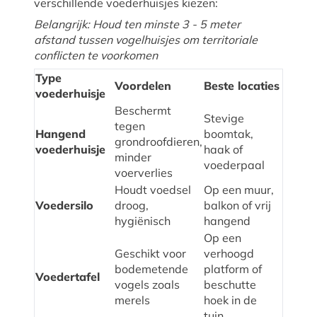
verschillende voederhuisjes kiezen:
Belangrijk: Houd ten minste 3 - 5 meter
afstand tussen vogelhuisjes om territoriale
conflicten te voorkomen
Type
Voordelen
Beste locaties
voederhuisje
Beschermt
Stevige
tegen
Hangend
boomtak,
grondroofdieren,
voederhuisje
haak of
minder
voederpaal
voerverlies
Houdt voedsel
Op een muur,
Voedersilo
droog,
balkon of vrij
hygiënisch
hangend
Op een
Geschikt voor
verhoogd
bodemetende
platform of
Voedertafel
vogels zoals
beschutte
merels
hoek in de
tuin