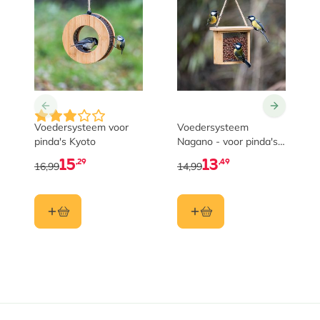
Voedersysteem voor
Voedersysteem
pinda's Kyoto
Nagano - voor pinda's
& vetpellets
15
13
,29
,49
16,99
14,99