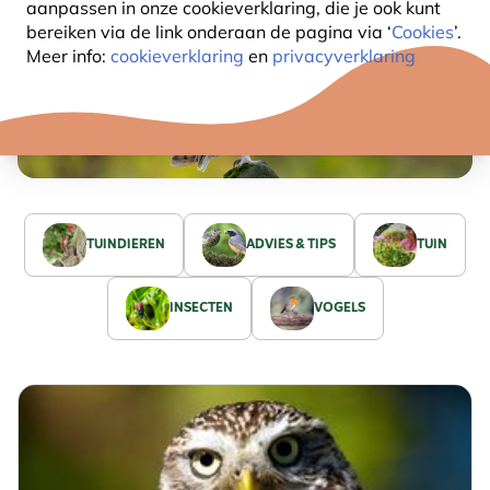
aanpassen in onze cookieverklaring, die je ook kunt
bereiken via de link onderaan de pagina
via ‘
Cookies
’.
Meer info:
cookieverklaring
en
privacyverklaring
TUINDIEREN
ADVIES & TIPS
TUIN
INSECTEN
VOGELS