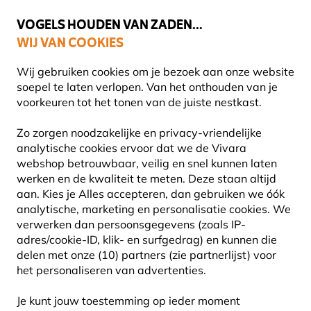
💛
Help ze de zomer door
: Tot
15% korting
!
VOGELS HOUDEN VAN ZADEN...
WIJ VAN COOKIES
Gratis thuisbezorgd vanaf €49
Wij gebruiken cookies om je bezoek aan onze website
soepel te laten verlopen. Van het onthouden van je
voorkeuren tot het tonen van de juiste nestkast.
Blog
Informatie
Zo zorgen noodzakelijke en privacy-vriendelijke
analytische cookies ervoor dat we de Vivara
INFORMATIE
webshop betrouwbaar, veilig en snel kunnen laten
werken en de kwaliteit te meten. Deze staan altijd
aan. Kies je Alles accepteren, dan gebruiken we óók
Kennis waar je echt iets aan hebt. In deze rubriek
analytische, marketing en personalisatie cookies.
We
vind je toegankelijke en betrouwbare informatie
verwerken dan persoonsgegevens (zoals IP-
over tuinieren, natuur en dieren. Of je nu een
adres/cookie-ID, klik- en surfgedrag) en kunnen die
nieuwsgierige beginner bent of een
delen met onze (10) partners (zie partnerlijst) voor
gepassioneerde natuurliefhebber: hier vind je
het personaliseren van advertenties.
antwoorden, achtergrondinformatie en praktische
tips, zodat je de juiste beslissingen kunt nemen
Je kunt jouw toestemming op ieder moment
voor een natuurlijke tuin.