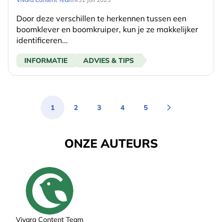
Door deze verschillen te herkennen tussen een
boomklever en boomkruiper, kun je ze makkelijker
identificeren...
INFORMATIE
ADVIES & TIPS
1
2
3
4
5
You're currently reading page
Pagina
Pagina
Pagina
Pagina
ONZE AUTEURS
Vivara Content Team