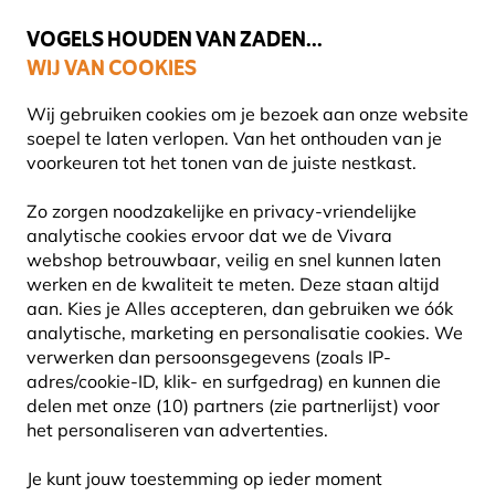
💛
Help ze de zomer door
: Tot
15% korting
!
VOGELS HOUDEN VAN ZADEN...
WIJ VAN COOKIES
Uitstekend beoordeeld in 11 landen
Gratis thuisbezorgd vanaf €49
Wij gebruiken cookies om je bezoek aan onze website
soepel te laten verlopen. Van het onthouden van je
voorkeuren tot het tonen van de juiste nestkast.
Blog
Informatie
Insecten
Hoe maak je een bijenhu
Zo zorgen noodzakelijke en privacy-vriendelijke
HOE MAAK JE EEN
analytische cookies ervoor dat we de Vivara
webshop betrouwbaar, veilig en snel kunnen laten
BIJENHUISJE?
werken en de kwaliteit te meten. Deze staan altijd
aan. Kies je Alles accepteren, dan gebruiken we óók
analytische, marketing en personalisatie cookies.
We
Vivara
verwerken dan persoonsgegevens (zoals IP-
INFORMATIE
21 Juli
Content
adres/cookie-ID, klik- en surfgedrag) en kunnen die
2025
ADVIES & TIPS
INSECTEN
Team
delen met onze (10) partners (zie partnerlijst) voor
het personaliseren van advertenties.
Je kunt jouw toestemming op ieder moment