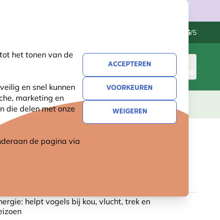
Klantenservice
Uitstekend
-
4.5
/5
tot het tonen van de
ACCEPTEREN
INLOGGEN
WINKELMAND
veilig en snel kunnen
VOORKEUREN
sche, marketing en
LEVING
CADEAUS
NIEUW
SALE
n die delen met onze
WEIGEREN
 onderaan de pagina
via
E ZONNEBLOEMPITTEN
70 reviews
ergie: helpt vogels bij kou, vlucht, trek en
eizoen