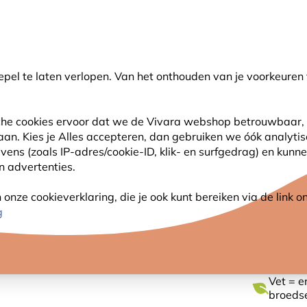
💛
Help ze de zomer door
: Tot
15% korting
!
pel te laten verlopen. Van het onthouden van je voorkeuren 
oeken
sche cookies ervoor dat we de Vivara webshop betrouwbaar, 
 aan. Kies je Alles accepteren, dan gebruiken we óók analyti
SJES
ANDERE DIEREN
PLANTEN
NATUURBE
s (zoals IP-adres/cookie-ID, klik- en surfgedrag) en kunne
an advertenties.
oempitten
nze cookieverklaring, die je ook kunt bereiken via de link
ZWART
g
Vet = en
broeds