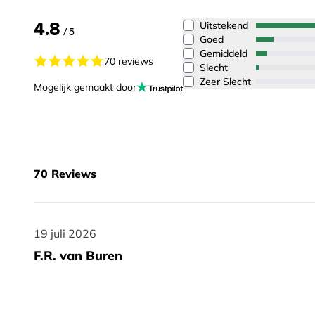
4.8
Uitstekend
/ 5
Goed
Gemiddeld
70 reviews
Slecht
Zeer Slecht
Mogelijk gemaakt door
70
Reviews
19 juli 2026
19 juli 2026
F.R. van Buren