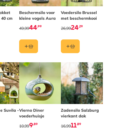
akket
Beschermsilo voor
Voedersilo Brussel
 40 cm
kleine vogels Aura
met beschermkooi
44
24
,99
,29
49,99
26,99
s afhankelijk van de gekozen opties op de productpagina
e Suvila -
Vierno Diner
Zadensilo Salzburg
voederhuisje
vierkant dak
9
11
,89
,89
10,99
16,99