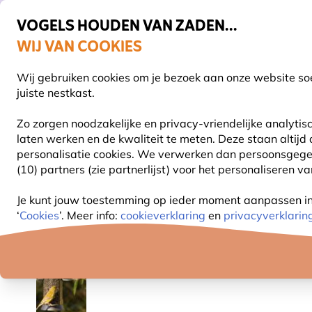
VOGELS HOUDEN VAN ZADEN...
WIJ VAN COOKIES
Gratis thuisbezorgd vanaf €49
Wij gebruiken cookies om je bezoek aan onze website soe
Z
juiste nestkast.
Zo zorgen noodzakelijke en privacy-vriendelijke analyti
laten werken en de kwaliteit te meten. Deze staan altijd
VOGELVOER
VOEDERSYSTEMEN
VOGELHUI
personalisatie cookies.
We verwerken dan persoonsgegeven
(10) partners (zie partnerlijst) voor het personaliseren v
Vogelvoer
Enkelvoudige zaden
Zwarte Zonnebl
Je kunt jouw toestemming op ieder moment aanpassen in o
‘
Cookies
’. Meer info:
cookieverklaring
en
privacyverklarin
10% KORTING