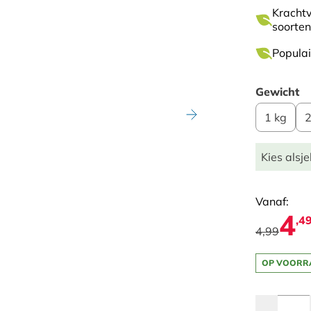
Krachtv
soorten
Populai
Gewicht
1 kg
2
Kies alsje
Vanaf:
4
,4
4,99
OP VOORR
Quantity