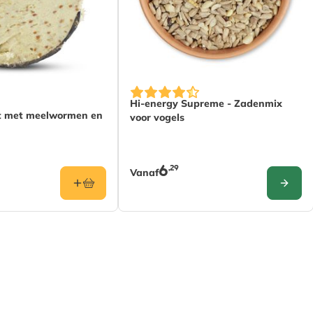
 productpagina
De prijs is afhankelijk van de gek
Hi-energy Supreme - Zadenmix
t met meelwormen en
voor vogels
6
,29
Vanaf
CONFIG