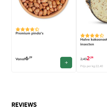
De prijs is afhankelijk van de gekozen opties op de
Premium pinda's
Halve kokosnoo
insecten
6
2
,29
,24
Vanaf
2,49
CONFIGURE
Prijs per kg:
22,40
REVIEWS