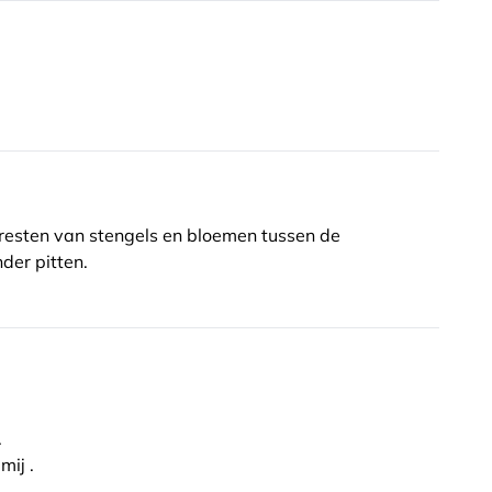
r resten van stengels en bloemen tussen de
der pitten.
.
 1 zak een dingetje, voor mij .