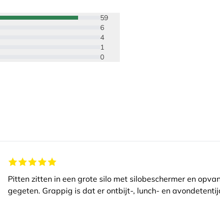
59
6
4
1
0
Pitten zitten in een grote silo met silobeschermer en opva
gegeten. Grappig is dat er ontbijt-, lunch- en avondetentijd