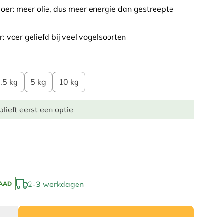
oer: meer olie, dus meer energie dan gestreepte
r: voer geliefd bij veel vogelsoorten
.5 kg
5 kg
10 kg
blieft eerst een optie
9
2-3 werkdagen
AAD