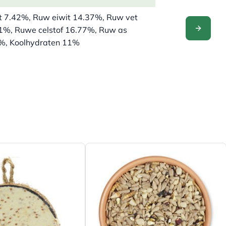
t 7.42%, Ruw eiwit 14.37%, Ruw vet
1%, Ruwe celstof 16.77%, Ruw as
CONFIGUR
%, Koolhydraten 11%
ertafel, Voederhuisjes, Grondvoeding,
ersilo
l, Eekhoorn
elmees, Koolmees, Kuifmees,
rtmees, Huismus, Ringmus, Roodborst,
 Groenling, Putter, Spreeuw, Sijs, Merel,
klever