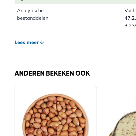
Analytische
Voch
bestanddelen
47.2
3.23
Geschikt voor
Voed
Lees meer
Voed
Diersoort
Voge
Vogelsoort
Pimp
ANDEREN BEKEKEN OOK
Staa
Vink,
Boom