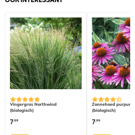
OOK INTERESSANT
Vingergras Northwind
Zonnehoed purpure
(biologisch)
(biologisch)
7
7
,99
,99