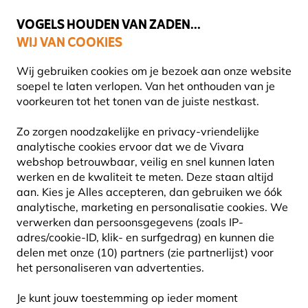
💛
Help ze de zomer door
: Tot
15% korting
!
VOGELS HOUDEN VAN ZADEN...
WIJ VAN COOKIES
Uitstekend beoordeeld in 11 landen
Gratis thuisbezorgd vanaf €49
Wij gebruiken cookies om je bezoek aan onze website
soepel te laten verlopen. Van het onthouden van je
voorkeuren tot het tonen van de juiste nestkast.
Producten voor tuindieren
Insectenhotels
Bijenhotel
Zo zorgen noodzakelijke en privacy-vriendelijke
analytische cookies ervoor dat we de Vivara
webshop betrouwbaar, veilig en snel kunnen laten
werken en de kwaliteit te meten. Deze staan altijd
aan. Kies je Alles accepteren, dan gebruiken we óók
analytische, marketing en personalisatie cookies.
We
verwerken dan persoonsgegevens (zoals IP-
adres/cookie-ID, klik- en surfgedrag) en kunnen die
delen met onze (10) partners (zie partnerlijst) voor
het personaliseren van advertenties.
Je kunt jouw toestemming op ieder moment