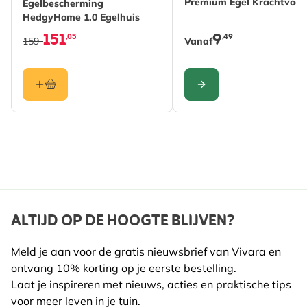
Premium Egel Krachtvoer
• Wanneer de eitjes uitkomen vormt het stuifmeel
Egelbescherming
Materiaal
Hout (FSC® 100%),
HedgyHome 1.0 Egelhuis
voedsel voor de jonge bij en werkt hij zich zo naar
Woodstone
151
9
,05
,49
159-
Vanaf
buiten om uit te vliegen.
CONFIGURE
ALTIJD OP DE HOOGTE BLIJVEN?
Meld je aan voor de gratis nieuwsbrief van Vivara en
ontvang 10% korting op je eerste bestelling.
Laat je inspireren met nieuws, acties en praktische tips
voor meer leven in je tuin.