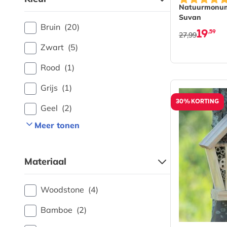
Natuurmonum
Suvan
Bruin
(20)
19
,59
27,99
Zwart
(5)
Rood
(1)
Grijs
(1)
30% KORTING
Geel
(2)
Meer tonen
Materiaal
Woodstone
(4)
Bamboe
(2)