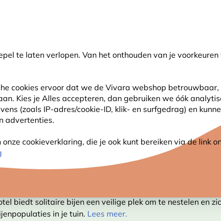
💛
Help ze de zomer door
: Tot
15% korting
!
pel te laten verlopen. Van het onthouden van je voorkeuren 
oeken
sche cookies ervoor dat we de Vivara webshop betrouwbaar, 
 aan. Kies je Alles accepteren, dan gebruiken we óók analyti
SJES
ANDERE DIEREN
PLANTEN
NATUURBE
s (zoals IP-adres/cookie-ID, klik- en surfgedrag) en kunne
an advertenties.
otel
nze cookieverklaring, die je ook kunt bereiken via de link
g
HOTEL
tel biedt solitaire bijen een veilige plek om te nestelen en z
jenpopulaties in je tuin.
Lees meer.