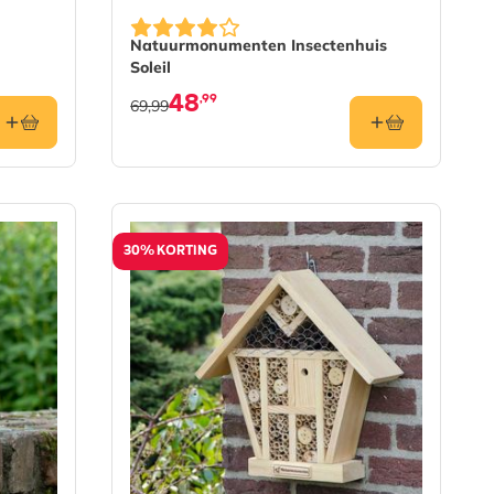
Natuurmonumenten Insectenhuis
Soleil
48
,99
69,99
30% KORTING