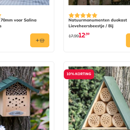
s 70mm voor Salina
Natuurmonumenten duokast
s
Lieveheersbeestje / Bij
12
,59
17,99
10% KORTING