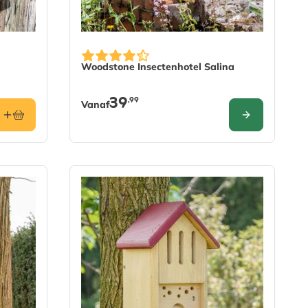
De prijs is afhankelijk van de gekozen opti
Woodstone Insectenhotel Salina
39
,99
Vanaf
CONFIGURE