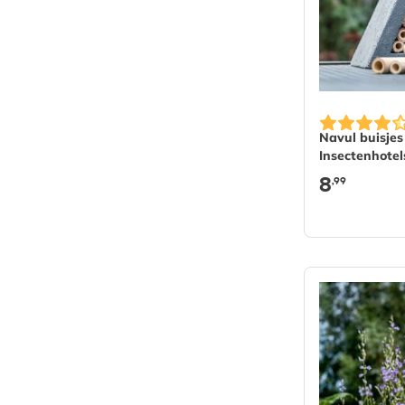
Navul buisje
Insectenhotel
Culebra
8
,99