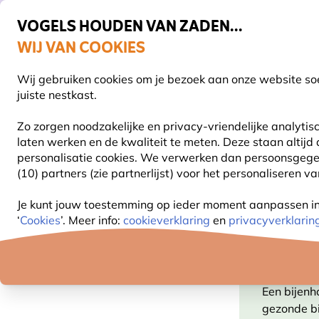
VOGELS HOUDEN VAN ZADEN...
WIJ VAN COOKIES
Gratis thuisbezorgd vanaf €49
Wij gebruiken cookies om je bezoek aan onze website soe
Z
juiste nestkast.
Zo zorgen noodzakelijke en privacy-vriendelijke analyti
laten werken en de kwaliteit te meten. Deze staan altijd
VOGELVOER
VOEDERSYSTEMEN
VOGELHUI
personalisatie cookies.
We verwerken dan persoonsgegeven
(10) partners (zie partnerlijst) voor het personaliseren v
Producten voor tuindieren
Insectenhotels
Bijenh
Je kunt jouw toestemming op ieder moment aanpassen in o
‘
Cookies
’. Meer info:
cookieverklaring
en
privacyverklarin
Categorie
BIJEN
Bijenhotel
(25)
Een bijenho
gezonde bi