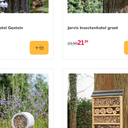
otel Gastein
Jarvis Insectenhotel groot
21
,59
23,99