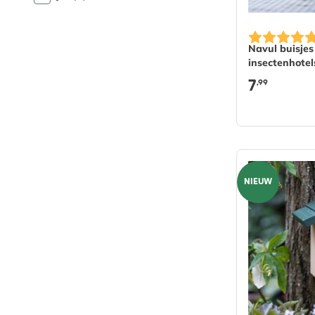
Navul buisje
insectenhotel
7
,99
NIEUW