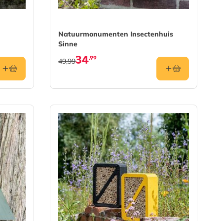
Natuurmonumenten Insectenhuis
Sinne
34
,99
49,99