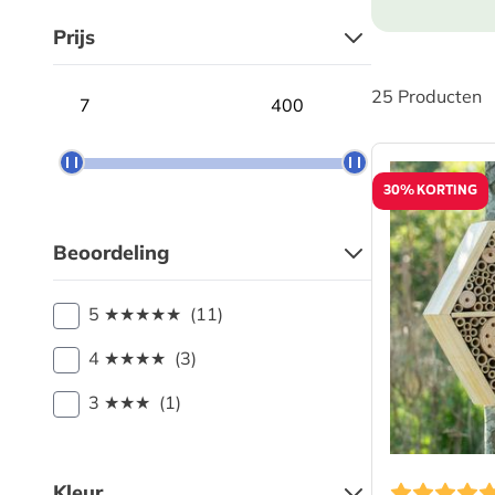
Prijs
Minimum price
Maximum price
25
Producten
30% KORTING
Beoordeling
5 ★★★★★
(11)
4 ★★★★
(3)
3 ★★★
(1)
Kleur