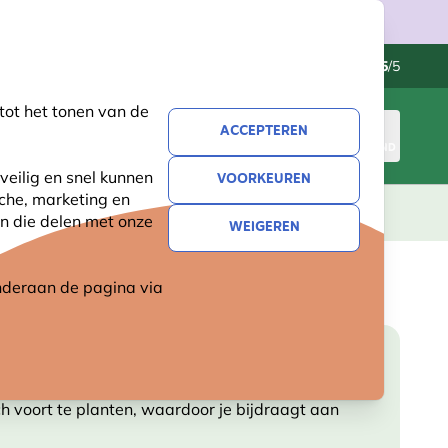
Klantenservice
Uitstekend
-
4.5
/5
tot het tonen van de
ACCEPTEREN
INLOGGEN
WINKELMAND
veilig en snel kunnen
VOORKEUREN
sche, marketing en
LEVING
CADEAUS
NIEUW
SALE
n die delen met onze
WEIGEREN
 onderaan de pagina
via
ich voort te planten, waardoor je bijdraagt aan