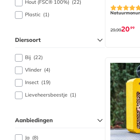
Hout (FSC® 100%)
(22)
Natuurmonume
Plastic
(1)
20
,99
29,99
Diersoort
Bij
(22)
Vlinder
(4)
Insect
(19)
Lieveheersbeestje
(1)
Aanbiedingen
Ja
(8)