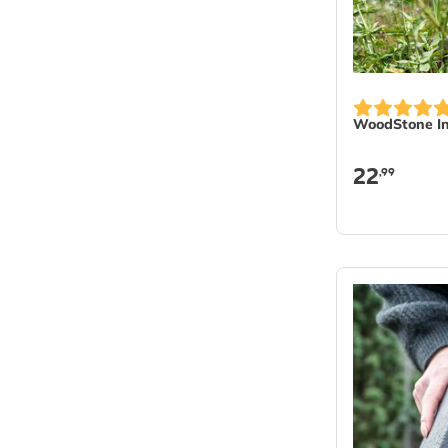
WoodStone In
22
,99