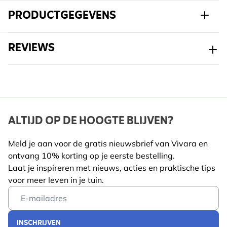
Afmeting : circa 12,5 cm
PRODUCTGEGEVENS
Materiaal : polyester en vulling van gerecyclede
plastic flessen
Art.nr.
969960174
REVIEWS
Verzending naar België is helaas niet mogelijk voor
dit product.
Gewicht
0.063 kg
Kleur
Blauw, Grijs, Oranje, Wit
Materiaal
Polyester, Acryl
ALTIJD OP DE HOOGTE BLIJVEN?
Meld je aan voor de gratis nieuwsbrief van Vivara en
ontvang 10% korting op je eerste bestelling.
Laat je inspireren met nieuws, acties en praktische tips
voor meer leven in je tuin.
Email Address
INSCHRIJVEN