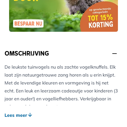
OMSCHRIJVING
De leukste tuinvogels nu als zachte vogelknuffels. Elk
laat zijn natuurgetrouwe zang horen als u erin knijpt.
Met de levendige kleuren en vormgeving is hij net
echt. Een leuk en leerzaam cadeautje voor kinderen (3
jaar en ouder!) en vogelliefhebbers. Verkrijgbaar in
vele populaire vogelsoorten.
De vogelknuffels zijn gemaakt van polyester en de
Lees meer
vulling bestaat uit gerecyclede plastic flessen.