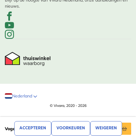
Blijf op de hoogte van Vivara Nederland, onze aanbiedingen en
nieuws.
Nederland
© Vivara, 2020 - 2026
,34
9
ACCEPTEREN
VOORKEUREN
WEIGEREN
Vogelknuffel met geluid – Boerenzwaluw