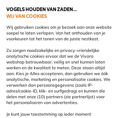
💛
Help ze de zomer door
: Tot
15% korting
!
VOGELS HOUDEN VAN ZADEN...
WIJ VAN COOKIES
Uitstekend beoordeeld in 11 landen
Gratis thuisbezorgd vanaf €49
Wij gebruiken cookies om je bezoek aan onze website
soepel te laten verlopen. Van het onthouden van je
voorkeuren tot het tonen van de juiste nestkast.
Kids
Pluche knuffels
Zo zorgen noodzakelijke en privacy-vriendelijke
analytische cookies ervoor dat we de Vivara
webshop betrouwbaar, veilig en snel kunnen laten
15% KORTING
werken en de kwaliteit te meten. Deze staan altijd
aan. Kies je Alles accepteren, dan gebruiken we óók
analytische, marketing en personalisatie cookies.
We
verwerken dan persoonsgegevens (zoals IP-
adres/cookie-ID, klik- en surfgedrag) en kunnen die
delen met onze (10) partners (zie partnerlijst) voor
het personaliseren van advertenties.
Je kunt jouw toestemming op ieder moment