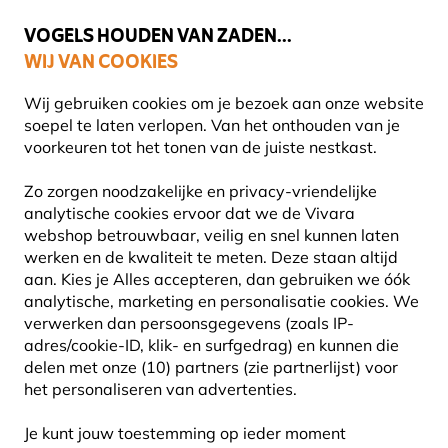
💛
Help ze de zomer door
: Tot
15% korting
!
VOGELS HOUDEN VAN ZADEN...
WIJ VAN COOKIES
Gratis thuisbezorgd vanaf €49
Wij gebruiken cookies om je bezoek aan onze website
soepel te laten verlopen. Van het onthouden van je
voorkeuren tot het tonen van de juiste nestkast.
Vogel voederhuis
Voedersilo's voor vogels
Zo zorgen noodzakelijke en privacy-vriendelijke
analytische cookies ervoor dat we de Vivara
webshop betrouwbaar, veilig en snel kunnen laten
10% KORTING
werken en de kwaliteit te meten. Deze staan altijd
aan. Kies je Alles accepteren, dan gebruiken we óók
analytische, marketing en personalisatie cookies.
We
verwerken dan persoonsgegevens (zoals IP-
adres/cookie-ID, klik- en surfgedrag) en kunnen die
delen met onze (10) partners (zie partnerlijst) voor
het personaliseren van advertenties.
Je kunt jouw toestemming op ieder moment