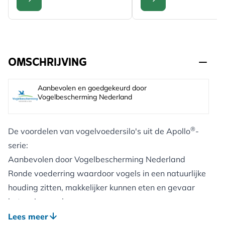
CONFIGURE
CONFIGURE
OMSCHRIJVING
Aanbevolen en goedgekeurd door
Vogelbescherming Nederland
®
De voordelen van vogelvoedersilo's uit de Apollo
-
serie:
Aanbevolen door Vogelbescherming Nederland
Ronde voederring waardoor vogels in een natuurlijke
houding zitten, makkelijker kunnen eten en gevaar
beter zien aankomen
Speciale bodem waardoor alle zaden in de silo
Lees meer