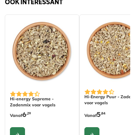
OOK INTERESSANT
De prijs is afhankelij
De prijs is afhankelijk van de gekozen opties op de pro
Hi-Energy Puur - Zaden
Hi-energy Supreme -
voor vogels
Zadenmix voor vogels
6
5
,29
,84
Vanaf
Vanaf