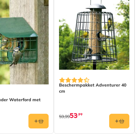
Beschermpakket Adventurer 40
cm
der Waterford met
53
,99
59,99