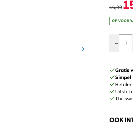
1
16,99
OP VOORR
Quantity
Gratis 
Simpel 
Betalen 
Uitstek
Thuiswi
OOK IN