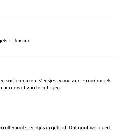
els bij kunnen
len snel opmaken. Meesjes en mussen en ook merels
 om er wat van te nuttigen.
De vogels zijn bang van de spiegelende bodem. Ik heb er nu allemaal steentjes in gelegd. Dat gaat wel goed.