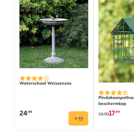
Waterschaal Weissensee
Pindakaaspothou
beschermkap
24
17
,99
,99
19,99