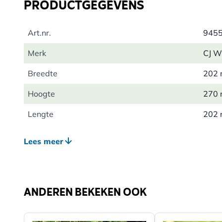
PRODUCTGEGEVENS
Geschikt voor vier vetbollen.
Art.nr.
945
Merk
CJ Wi
Breedte
202
Hoogte
270
Lengte
202
Gewicht
0.76
Lees meer
Diersoort
Voge
Kleur
Zwar
ANDEREN BEKEKEN OOK
Materiaal
Meta