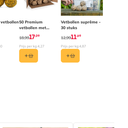
 vetbollen
50 Premium
Vetbollen suprême -
vetbollen met
30 stuks
meelwormen
17
11
,09
,69
18,99
12,99
80
Prijs per kg:
4,27
Prijs per kg:
4,87