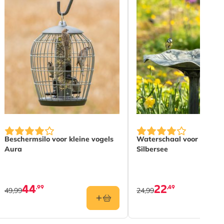
Beschermsilo voor kleine vogels
Waterschaal voor tuinvo
Aura
Silbersee
44
22
,99
,49
49,99
24,99