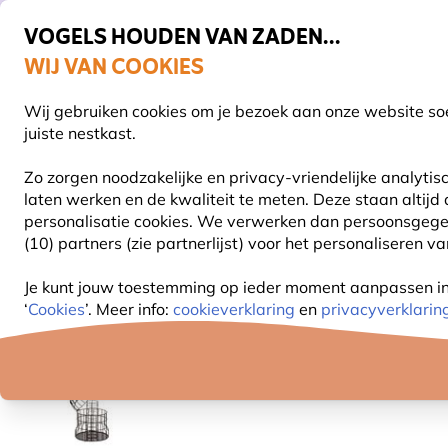
VOGELS HOUDEN VAN ZADEN...
WIJ VAN COOKIES
Gratis thuisbezorgd vanaf €49
Wij gebruiken cookies om je bezoek aan onze website soe
Z
juiste nestkast.
Zo zorgen noodzakelijke en privacy-vriendelijke analyti
laten werken en de kwaliteit te meten. Deze staan altijd
VOGELVOER
VOEDERSYSTEMEN
VOGELHUI
personalisatie cookies.
We verwerken dan persoonsgegeven
(10) partners (zie partnerlijst) voor het personaliseren v
Vogel voederhuis
Vetbolhouders
Vetbolhouder 
Je kunt jouw toestemming op ieder moment aanpassen in o
‘
Cookies
’. Meer info:
cookieverklaring
en
privacyverklarin
10% KORTING