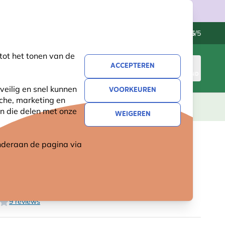
Klantenservice
Uitstekend
-
4.5
/5
tot het tonen van de
ACCEPTEREN
INLOGGEN
WINKELMAND
veilig en snel kunnen
VOORKEUREN
sche, marketing en
LEVING
CADEAUS
NIEUW
SALE
n die delen met onze
WEIGEREN
 onderaan de pagina
via
LHOUDER MILAN MET
ERMKOOI
9 reviews