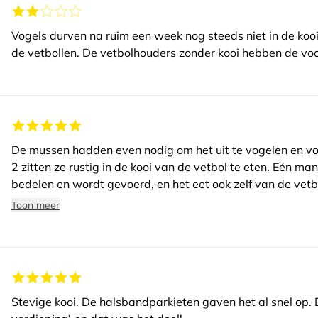
Vogels durven na ruim een week nog steeds niet in de kooi
de vetbollen. De vetbolhouders zonder kooi hebben de vo
De mussen hadden even nodig om het uit te vogelen en vo
2 zitten ze rustig in de kooi van de vetbol te eten. Eén m
bedelen en wordt gevoerd, en het eet ook zelf van de vetb
opgegeven, af en toe komt er nog één wat kruimels van 
Toon meer
nu alle rust en daardoor komen ze vaker. Hopelijk volgend 
Het ding is wel zwaar en moeilijk met één hand te openen
Stevige kooi. De halsbandparkieten gaven het al snel op