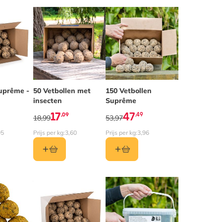
suprême -
50 Vetbollen met
De prijs is afhankelijk van de 
150 Vetbollen
insecten
Suprême
17
47
,09
,49
18,99
53,97
05
Prijs per kg:
3,60
Prijs per kg:
3,96