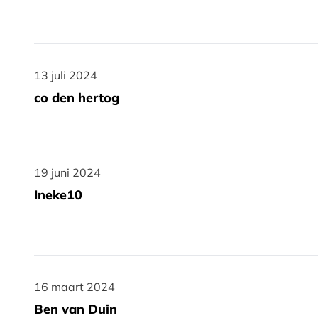
13 juli 2024
13 juli 2024
co den hertog
19 juni 2024
19 juni 2024
Ineke10
16 maart 2024
16 maart 2024
Ben van Duin