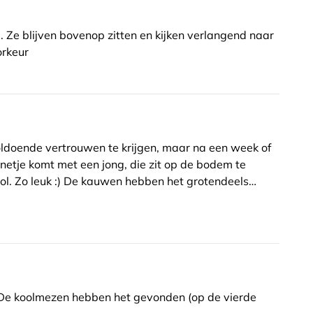
. Ze blijven bovenop zitten en kijken verlangend naar
orkeur
ldoende vertrouwen te krijgen, maar na een week of
annetje komt met een jong, die zit op de bodem te
ol. Zo leuk :) De kauwen hebben het grotendeels
de bodemplaat pikken maar verder hebben de mussen
jaar in de nestkast!
, maar het doet zn werk.
. De koolmezen hebben het gevonden (op de vierde