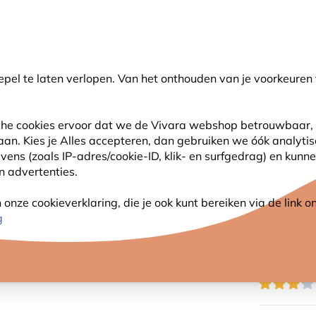
💛
Help ze de zomer door
: Tot
15% korting
!
pel te laten verlopen. Van het onthouden van je voorkeuren 
oeken
sche cookies ervoor dat we de Vivara webshop betrouwbaar, 
 aan. Kies je Alles accepteren, dan gebruiken we óók analyti
SJES
ANDERE DIEREN
PLANTEN
NATUURBE
s (zoals IP-adres/cookie-ID, klik- en surfgedrag) en kunne
an advertenties.
Milan met beschermkooi
nze cookieverklaring, die je ook kunt bereiken via de link
VETBO
g
BESCH