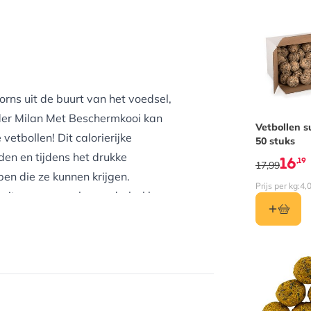
rns uit de buurt van het voedsel,
uder Milan Met Beschermkooi kan
Vetbollen 
tbollen! Dit calorierijke
50 stuks
den en tijdens het drukke
16
,19
17,99
en die ze kunnen krijgen.
Prijs per kg:
4,
uit van een reeks voederbakken
indasilo. De Milan Met
gen met slechts één clip, omdat
rd zijn. Hang je voederhuisje aan
de metalen haak en kijk hoe de