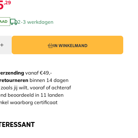
5
,29
2-3 werkdagen
AAD
IN WINKELMAND
verzending
vanaf €49,-
retourneren
binnen 14 dagen
zoals jij wilt, vooraf of achteraf
end beoordeeld in 11 landen
nkel waarborg certificaat
TERESSANT