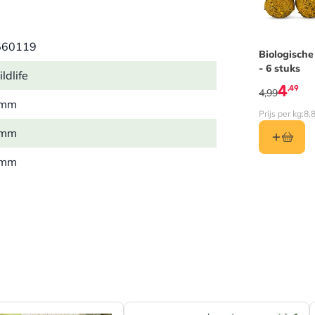
560119
Biologische
- 6 stuks
ldlife
4
,49
4,99
 mm
Prijs per kg:
8,
 mm
 mm
 kg
l
t
al