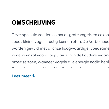
OMSCHRIJVING
Deze speciale voedersilo houdt grote vogels en eekhoo
zodat kleine vogels rustig kunnen eten. De Vetbolho
worden gevuld met al onze hoogwaardige, voedzame ve
vogelvoer zal vooral populair zijn in de koudere maan
broedseizoen, wanneer vogels alle energie nodig hebb
De Vetbolhouder Milan Met Beschermkooi maakt deel 
met beschermkooi, waaronder een voedersilo en een p
Lees meer
Beschermkooi zijn gemakkelijk te openen en te beveili
het deksel van de silo en de beschermkooi gecombinee
een tak of haak/beugel met behulp van de meegelever
tuinvogels naar je tuin komen!