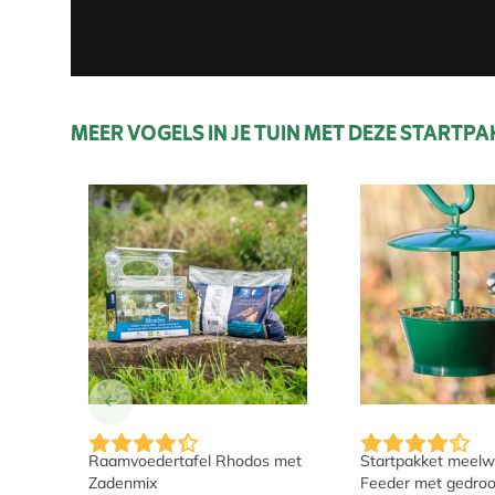
MEER VOGELS IN JE TUIN MET DEZE STARTP
De prijs is afhankelijk van de gekozen opties op 
De prijs is afha
Raamvoedertafel Rhodos met
Startpakket meel
Zadenmix
Feeder met gedro