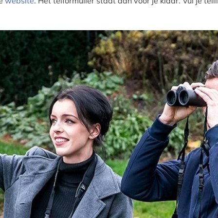
de
website
. Het telformulier staat dan voor je klaar. Vul je te