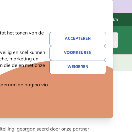
Klantenservice
Uitstekend
-
4.5
/5
tot het tonen van de
ACCEPTEREN
INLOGGEN
WINKELMAND
veilig en snel kunnen
VOORKEUREN
sche, marketing en
LEVING
CADEAUS
NIEUW
SALE
n die delen met onze
WEIGEREN
 onderaan de pagina
via
telling, georganiseerd door onze partner