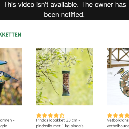
AKKETTEN
de productpagina
nkelijk van de gekozen opties op de productpagina
De prijs is afhankelijk van de gekozen opti
De prijs i
wormen -
Pindasilopakket 23 cm -
Vetbolkrans
ogde
pindasilo met 1 kg pinda's
vetbolhoude