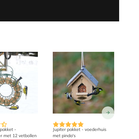
es op de productpagina
s afhankelijk van de gekozen opties op de productpagina
De prijs is afhankelijk van de gekoze
De p
pakket -
Jupiter pakket - voederhuis
Pind
r met 12 vetbollen
met pinda's
houd