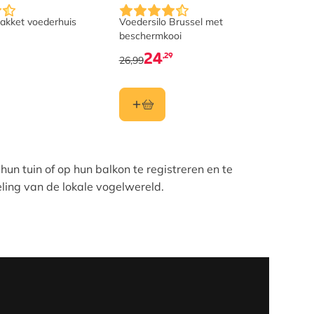
es op de productpagina
akket voederhuis
Voedersilo Brussel met
Vier
beschermkooi
24
,29
26,99
10,9
un tuin of op hun balkon te registreren en te
ling van de lokale vogelwereld.