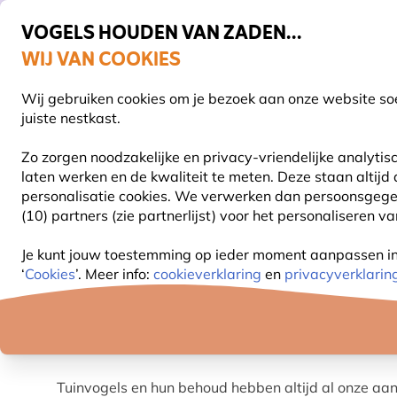
VOGELS HOUDEN VAN ZADEN...
WIJ VAN COOKIES
Gratis thuisbezorgd vanaf €49
Wij gebruiken cookies om je bezoek aan onze website soe
Z
juiste nestkast.
Zo zorgen noodzakelijke en privacy-vriendelijke analyti
laten werken en de kwaliteit te meten. Deze staan altijd
VOGELVOER
VOEDERSYSTEMEN
VOGELHUI
personalisatie cookies.
We verwerken dan persoonsgegeven
(10) partners (zie partnerlijst) voor het personaliseren v
Tips voor het voorbereiden van je tuin op de Tuinvo
Je kunt jouw toestemming op ieder moment aanpassen in o
‘
Cookies
’. Meer info:
cookieverklaring
en
privacyverklarin
DE NATIONALE TUINVOGEL
Tuinvogels en hun behoud hebben altijd al onze aa