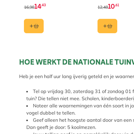
meelwormen
14
10
,43
,61
16,98
12,48
HOE WERKT DE NATIONALE TUIN
Heb je een half uur lang ijverig geteld en je waa
Tel op vrijdag 30, zaterdag 31 of zondag 01 f
tuin? Die tellen niet mee. Scholen, kinderboerde
Noteer alle waarnemingen van één soort in jou
vogel dubbel te tellen.
Geef alleen het hoogste aantal door van een so
Dan geeft je door: 5 koolmezen.