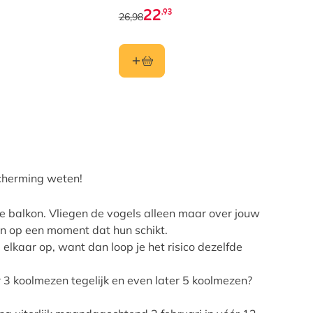
pind
22
,93
26,98
12,9
scherming weten!
 je balkon. Vliegen de vogels alleen maar over jouw
len op een moment dat hun schikt.
elkaar op, want dan loop je het risico dezelfde
ur 3 koolmezen tegelijk en even later 5 koolmezen?