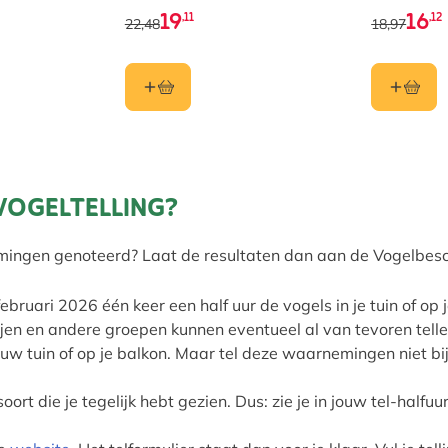
19
16
,11
,12
22,48
18,97
VOGELTELLING?
rnemingen genoteerd? Laat de resultaten dan aan de Vogelbe
ebruari 2026 één keer een half uur de vogels in je tuin of op
rijen en andere groepen kunnen eventueel al van tevoren tel
w tuin of op je balkon. Maar tel deze waarnemingen niet bij 
ort die je tegelijk hebt gezien. Dus: zie je in jouw tel-halfu