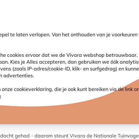
💛
Help ze de zomer door
: Tot
15% korting
!
pel te laten verlopen. Van het onthouden van je voorkeuren 
oeken
sche cookies ervoor dat we de Vivara webshop betrouwbaar, 
 aan. Kies je Alles accepteren, dan gebruiken we óók analyti
SJES
ANDERE DIEREN
PLANTEN
NATUURBE
s (zoals IP-adres/cookie-ID, klik- en surfgedrag) en kunne
an advertenties.
geltelling
nze cookieverklaring, die je ook kunt bereiken via de link
g
TELLING 2026
ndacht gehad - daarom steunt Vivara de Nationale Tuinvogel