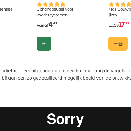
De prijs is afhankelijk van de gekozen opti
sensee
Ophangbeugel voor
Kids Bouwp
voedersystemen
Jinto
4
17
,49
,99
Vanaf
19,99
CONFIGURE
urliefhebbers uitgenodigd om een half uur lang de vogels in h
ij aan een zo gedetailleerd mogelijk beeld van de ontwikke