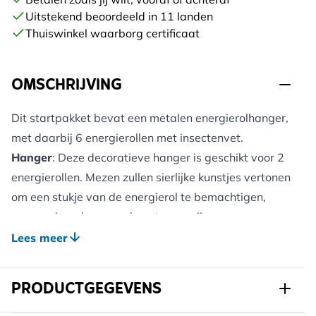
Uitstekend beoordeeld in 11 landen
Thuiswinkel waarborg certificaat
OMSCHRIJVING
Dit startpakket bevat een metalen energierolhanger,
met daarbij 6 energierollen met insectenvet.
Hanger
: Deze decoratieve hanger is geschikt voor 2
energierollen. Mezen zullen sierlijke kunstjes vertonen
om een stukje van de energierol te bemachtigen,
maar ook andere vogelsoorten smullen graag van
deze rollen en klemmen zich met gemak vast aan
Lees meer
deze hanger.
Energierollen
: Dit innovatieve voer bevat essentiële
PRODUCTGEGEVENS
voedingsstoffen van gekweekte larven van de zwarte
soldatenvlieg. Insectenvet zit vol eiwitten, mineralen