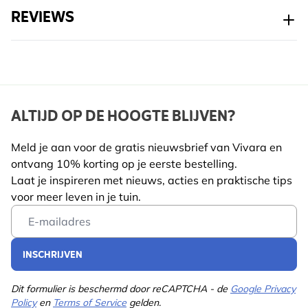
Art.nr.
B-35047
REVIEWS
en aminozuren voor sterke en gezonde vogels. Het is
bovendien een duurzaam alternatief voor talg, omdat
voor de productie minder energie en water nodig is.
De vogels in uw tuin zullen het hele jaar door smullen
van deze eiwitrijke energierollen. Maar u doet ze er
ALTIJD OP DE HOOGTE BLIJVEN?
vooral een plezier mee tijdens de koudere maanden
en in het drukke broedseizoen, wanneer de
Meld je aan voor de gratis nieuwsbrief van Vivara en
concurrentie om natuurlijke voedingsbronnen
ontvang 10% korting op je eerste bestelling.
toeneemt.
Laat je inspireren met nieuws, acties en praktische tips
voor meer leven in je tuin.
Email Address
INSCHRIJVEN
Dit formulier is beschermd door reCAPTCHA - de
Google Privacy
Policy
en
Terms of Service
gelden.