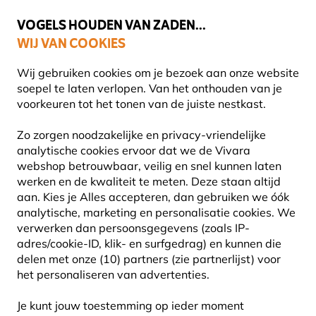
💛
Help ze de zomer door
: Tot
15% korting
!
VOGELS HOUDEN VAN ZADEN...
WIJ VAN COOKIES
Uitstekend beoordeeld in 11 landen
Gratis thuisbezorgd vanaf €49
Wij gebruiken cookies om je bezoek aan onze website
soepel te laten verlopen. Van het onthouden van je
voorkeuren tot het tonen van de juiste nestkast.
Vogel voederhuis
Voederhuis voor vetproducten
Zo zorgen noodzakelijke en privacy-vriendelijke
analytische cookies ervoor dat we de Vivara
webshop betrouwbaar, veilig en snel kunnen laten
15% KORTING
werken en de kwaliteit te meten. Deze staan altijd
aan. Kies je Alles accepteren, dan gebruiken we óók
analytische, marketing en personalisatie cookies.
We
verwerken dan persoonsgegevens (zoals IP-
adres/cookie-ID, klik- en surfgedrag) en kunnen die
delen met onze (10) partners (zie partnerlijst) voor
het personaliseren van advertenties.
Je kunt jouw toestemming op ieder moment