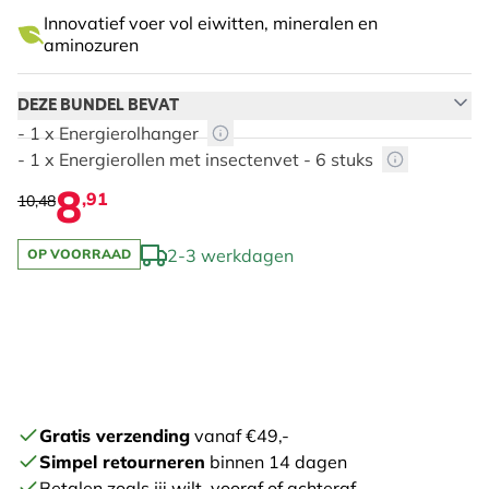
Innovatief voer vol eiwitten, mineralen en
aminozuren
DEZE BUNDEL BEVAT
- 1 x Energierolhanger
- 1 x Energierollen met insectenvet - 6 stuks
8
,91
10,48
2-3 werkdagen
OP VOORRAAD
De prijs is afhankelijk van de gekozen opties
Gratis verzending
vanaf €49,-
Simpel retourneren
binnen 14 dagen
Betalen zoals jij wilt, vooraf of achteraf