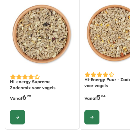
De prijs is afhankelij
De prijs is afhankelijk van de gekozen opties op de pro
Hi-Energy Puur - Zaden
Hi-energy Supreme -
voor vogels
Zadenmix voor vogels
6
5
,29
,84
Vanaf
Vanaf
CONFIGURE
CONFIGURE