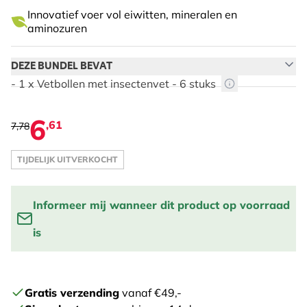
Innovatief voer vol eiwitten, mineralen en
aminozuren
DEZE BUNDEL BEVAT
- 1 x Vetbollen met insectenvet - 6 stuks
6
,61
7,78
TIJDELIJK UITVERKOCHT
Informeer mij wanneer dit product op voorraad
is
De prijs is afhankelijk van de gekozen opties
Vul je email adres in om een melding te krijgen wanneer
het product weer op voorraad is:
Gratis verzending
vanaf €49,-