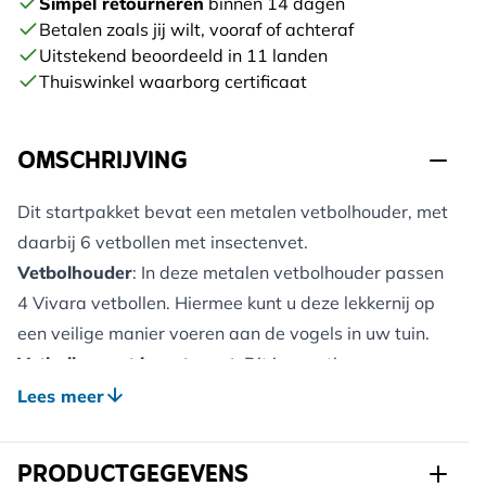
Simpel retourneren
binnen 14 dagen
STUUR ME EEN BERICHT
Betalen zoals jij wilt, vooraf of achteraf
Uitstekend beoordeeld in 11 landen
Thuiswinkel waarborg certificaat
OMSCHRIJVING
Dit startpakket bevat een metalen vetbolhouder, met
daarbij 6 vetbollen met insectenvet.
Vetbolhouder
: In deze metalen vetbolhouder passen
4 Vivara vetbollen. Hiermee kunt u deze lekkernij op
een veilige manier voeren aan de vogels in uw tuin.
Vetbollen met insectenvet
: Dit innovatieve voer
bevat essentiële voedingsstoffen van gekweekte
Lees meer
larven van de zwarte soldatenvlieg. Insectenvet zit
vol eiwitten, mineralen en aminozuren voor sterke en
PRODUCTGEGEVENS
gezonde vogels. Het is bovendien een duurzaam