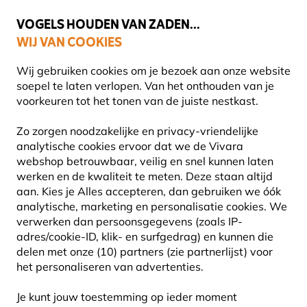
💛
Help ze de zomer door
: Tot
15% korting
!
VOGELS HOUDEN VAN ZADEN...
WIJ VAN COOKIES
Uitstekend beoordeeld in 11 landen
Gratis thuisbezorgd vanaf €49
Wij gebruiken cookies om je bezoek aan onze website
soepel te laten verlopen. Van het onthouden van je
voorkeuren tot het tonen van de juiste nestkast.
Vogel voederhuis
Vetbolhouders
Zo zorgen noodzakelijke en privacy-vriendelijke
analytische cookies ervoor dat we de Vivara
webshop betrouwbaar, veilig en snel kunnen laten
15% KORTING
werken en de kwaliteit te meten. Deze staan altijd
aan. Kies je Alles accepteren, dan gebruiken we óók
analytische, marketing en personalisatie cookies.
We
verwerken dan persoonsgegevens (zoals IP-
adres/cookie-ID, klik- en surfgedrag) en kunnen die
delen met onze (10) partners (zie partnerlijst) voor
het personaliseren van advertenties.
Je kunt jouw toestemming op ieder moment