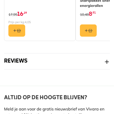
Startpakket Energi
energierollen
16
8
,19
,91
17,99
10,48
Prijs per kg:
4,05
REVIEWS
ALTIJD OP DE HOOGTE BLIJVEN?
Meld je aan voor de gratis nieuwsbrief van Vivara en