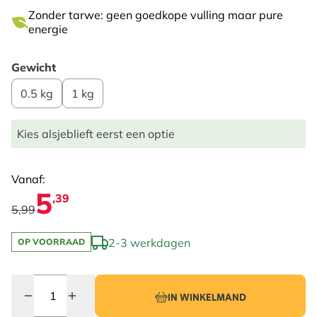
Zonder tarwe: geen goedkope vulling maar pure
energie
Gewicht
0.5 kg
1 kg
Kies alsjeblieft eerst een optie
Vanaf:
5
,39
5,99
2-3 werkdagen
OP VOORRAAD
Quantity
IN WINKELMAND