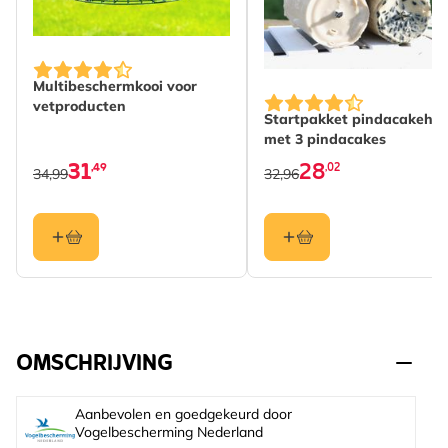
Multibeschermkooi voor
De prijs is afhankelijk 
vetproducten
Startpakket pindacakeha
met 3 pindacakes
31
28
,49
,02
34,99
32,96
OMSCHRIJVING
Aanbevolen en goedgekeurd door
Vogelbescherming Nederland