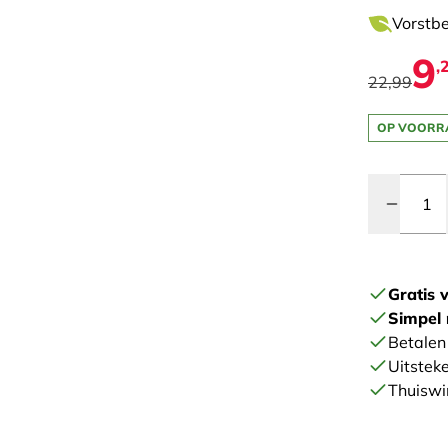
Vorstbe
9
,
22,99
OP VOORR
Quantity
Gratis 
Simpel 
Betalen 
Uitstek
Thuiswi