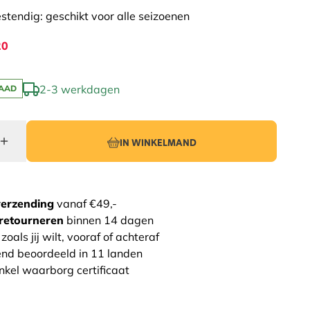
stendig: geschikt voor alle seizoenen
20
2-3 werkdagen
AAD
IN WINKELMAND
verzending
vanaf €49,-
retourneren
binnen 14 dagen
zoals jij wilt, vooraf of achteraf
end beoordeeld in 11 landen
nkel waarborg certificaat