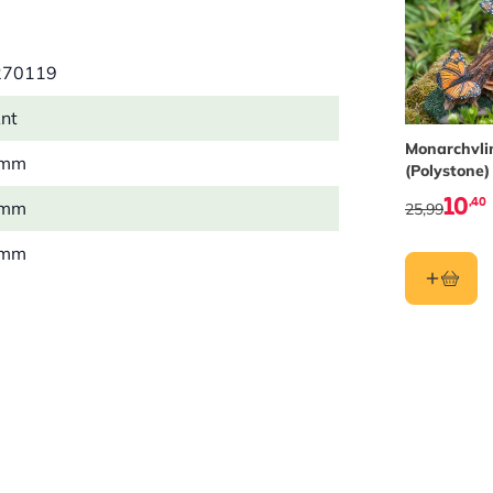
270119
nt
Monarchvli
 mm
(Polystone)
10
,40
 mm
25,99
 mm
3 kg
t
hars/polystone