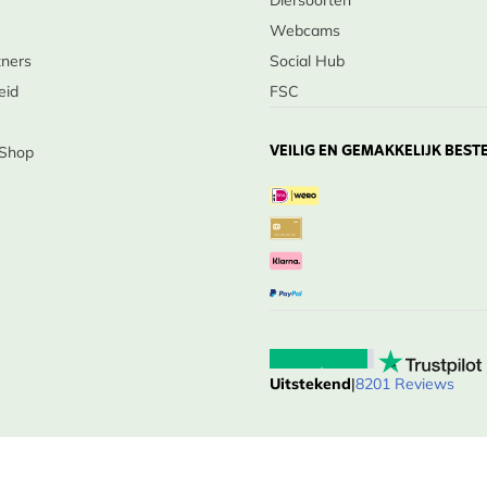
Diersoorten
Webcams
tners
Social Hub
eid
FSC
VEILIG EN GEMAKKELIJK BEST
 Shop
Uitstekend
|
8201 Reviews