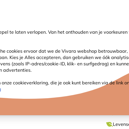
💛
Help ze de zomer door
: Tot
15% korting
!
pel te laten verlopen. Van het onthouden van je voorkeuren 
oeken
sche cookies ervoor dat we de Vivara webshop betrouwbaar, 
 aan. Kies je Alles accepteren, dan gebruiken we óók analyti
SJES
ANDERE DIEREN
PLANTEN
NATUURBE
s (zoals IP-adres/cookie-ID, klik- en surfgedrag) en kunne
an advertenties.
tone)
nze cookieverklaring, die je ook kunt bereiken via de link
ORANG
g
Handbes
Levense