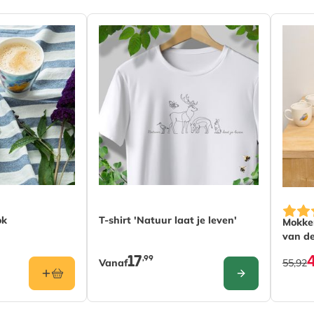
De prijs is afhankelijk van de gekozen o
De pri
ok
T-shirt 'Natuur laat je leven'
Mokken
van de
17
,99
Vanaf
55,92
CONFIGURE