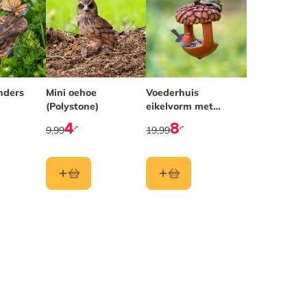
nders
Mini oehoe
Voederhuis
(Polystone)
eikelvorm met
roodborst
4
8
,-
,-
9,99
19,99
(Polystone)