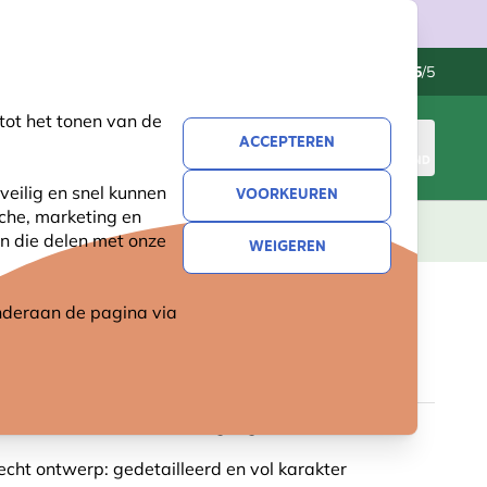
Klantenservice
Uitstekend
-
4.5
/5
tot het tonen van de
ACCEPTEREN
INLOGGEN
WINKELMAND
veilig en snel kunnen
VOORKEUREN
sche, marketing en
LEVING
CADEAUS
NIEUW
SALE
n die delen met onze
WEIGEREN
 onderaan de pagina
via
-OETAN BABY (POLYSTONE)
childerd: elk item met zorg afgewerkt
cht ontwerp: gedetailleerd en vol karakter