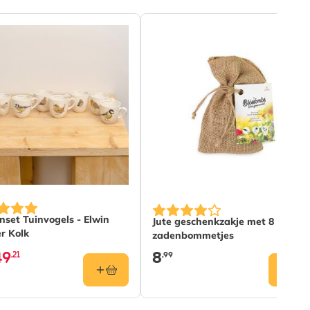
pties op de productpagina
js is afhankelijk van de gekozen opties op de productpagina
set Tuinvogels - Elwin
Jute geschenkzakje met 8
r Kolk
zadenbommetjes
49
8
,21
,99