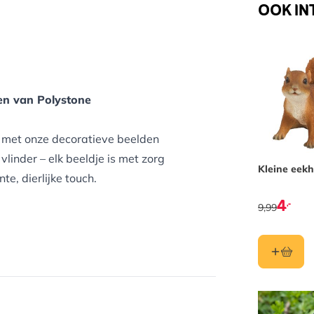
OOK IN
ren van Polystone
ng met onze decoratieve beelden
 vlinder – elk beeldje is met zorg
Kleine eek
, dierlijke touch.
4
,-
9,99
zaam en weerbestendig materiaal
nd.
voederplek – waar je ze ook
 sfeer voor jou én je tuindieren.