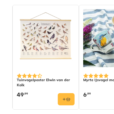
way
Tuinvogelposter Elwin van der
Myrte IJsvogel m
Kolk
49
6
,99
,99