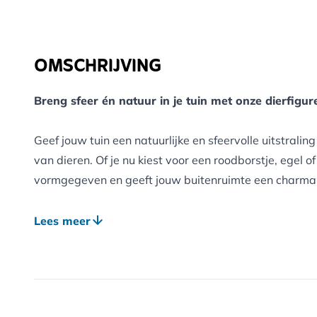
OMSCHRIJVING
Breng sfeer én natuur in je tuin met onze dierfigu
Geef jouw tuin een natuurlijke en sfeervolle uitstrali
van dieren. Of je nu kiest voor een roodborstje, egel of
vormgegeven en geeft jouw buitenruimte een charmante
De beelden zijn vervaardigd uit Polystone: een duur
Lees meer
dat garant staat voor jarenlang plezier, in weer en wi
Plaats ze op een tuintafel, tussen het groen of bij je 
neerzet, ze zorgen altijd voor een warme, uitnodigende