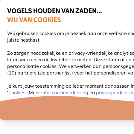
VOGELS HOUDEN VAN ZADEN...
WIJ VAN COOKIES
Gratis thuisbezorgd vanaf €49
Wij gebruiken cookies om je bezoek aan onze website soe
Z
juiste nestkast.
Zo zorgen noodzakelijke en privacy-vriendelijke analyti
laten werken en de kwaliteit te meten. Deze staan altijd
VOGELVOER
VOEDERSYSTEMEN
VOGELHUI
personalisatie cookies.
We verwerken dan persoonsgegeven
(10) partners (zie partnerlijst) voor het personaliseren v
Aanbiedingen
Outlet
Orang-Oetan baby (Polys
Je kunt jouw toestemming op ieder moment aanpassen in o
‘
Cookies
’. Meer info:
cookieverklaring
en
privacyverklarin
60% KORTING