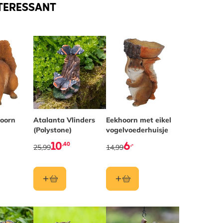
TERESSANT
hoorn
Atalanta Vlinders
Eekhoorn met eikel
(Polystone)
vogelvoederhuisje
10
6
,40
,-
25,99
14,99