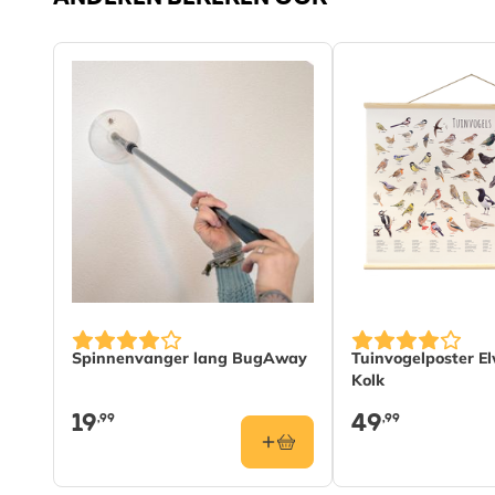
Spinnenvanger lang BugAway
Tuinvogelposter El
Kolk
19
49
,99
,99