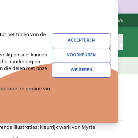
Klantenservice
Uitstekend
-
4.5
/5
tot het tonen van de
ACCEPTEREN
INLOGGEN
WINKELMAND
veilig en snel kunnen
VOORKEUREN
sche, marketing en
LEVING
CADEAUS
NIEUW
SALE
n die delen met onze
WEIGEREN
 onderaan de pagina
via
 ICARUSBLAUWTJE MOK
2 reviews
ende illustraties: kleurrijk werk van Myrte