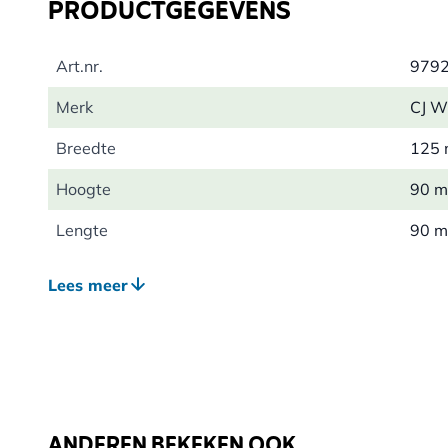
PRODUCTGEGEVENS
Art.nr.
979
Merk
CJ Wi
Breedte
125
Hoogte
90 
Lengte
90 
Gewicht
0.26
Lees meer
Materiaal
Porse
ANDEREN BEKEKEN OOK