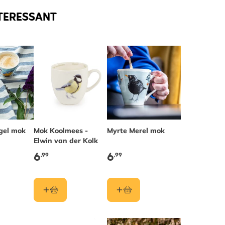
TERESSANT
ogel mok
Mok Koolmees -
Myrte Merel mok
Elwin van der Kolk
6
6
,99
,99