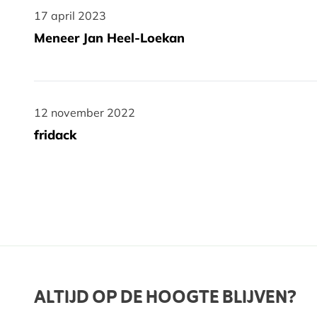
17 april 2023
17 april 2023
Meneer Jan Heel-Loekan
12 november 2022
12 november 2022
fridack
ALTIJD OP DE HOOGTE BLIJVEN?