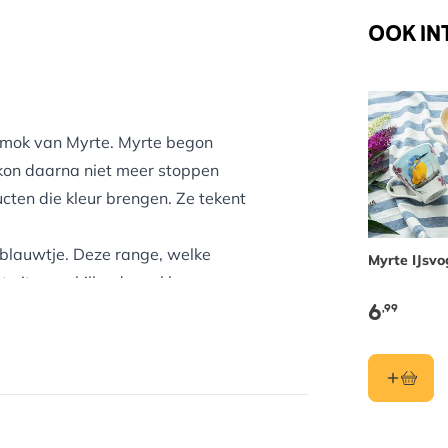
OOK IN
r mok van Myrte. Myrte begon
 kon daarna niet meer stoppen
ten die kleur brengen. Ze tekent
sblauwtje. Deze range, welke
Myrte IJsv
t uit verschillende mokken.
6
,99
en met mooie kleurstellingen. De
van porselein en