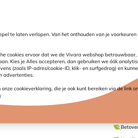
💛
Help ze de zomer door
: Tot
15% korting
!
pel te laten verlopen. Van het onthouden van je voorkeuren 
oeken
sche cookies ervoor dat we de Vivara webshop betrouwbaar, 
 aan. Kies je Alles accepteren, dan gebruiken we óók analyti
SJES
ANDERE DIEREN
PLANTEN
NATUURBE
s (zoals IP-adres/cookie-ID, klik- en surfgedrag) en kunne
an advertenties.
nze cookieverklaring, die je ook kunt bereiken via de link
MYRTE
g
Betover