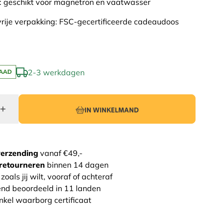
: geschikt voor magnetron en vaatwasser
vrije verpakking: FSC-gecertificeerde cadeaudoos
2-3 werkdagen
AAD
IN WINKELMAND
verzending
vanaf €49,-
retourneren
binnen 14 dagen
zoals jij wilt, vooraf of achteraf
end beoordeeld in 11 landen
nkel waarborg certificaat