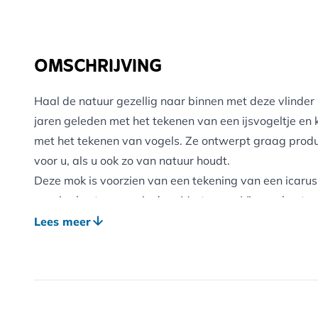
OMSCHRIJVING
Haal de natuur gezellig naar binnen met deze vlinde
jaren geleden met het tekenen van een ijsvogeltje en
met het tekenen van vogels. Ze ontwerpt graag produc
voor u, als u ook zo van natuur houdt.
Deze mok is voorzien van een tekening van een icaru
speciaal ontworpen is door Myrte voor Vivara, bestaa
Allemaal voorzien van de kenmerkende Myrte tekening
Lees meer
mokken hebben een inhoud van 310 ml, zijn gemaakt 
vaatwasserbestendig.