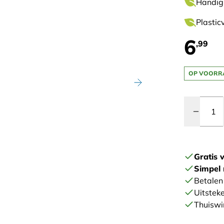
Handig
Plastic
6
,99
OP VOORR
Quantity
Gratis 
Simpel 
Betalen 
Uitstek
Thuiswi