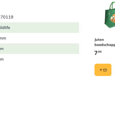
270119
ldlife
 mm
Juten
boodschap
mm
vos
7
,99
mm
7 kg
lein