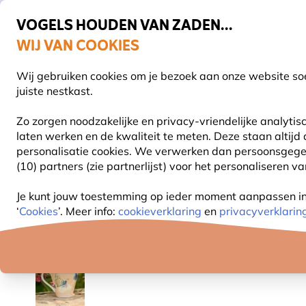
VOGELS HOUDEN VAN ZADEN...
WIJ VAN COOKIES
Gratis thuisbezorgd vanaf €49
Wij gebruiken cookies om je bezoek aan onze website soe
Z
juiste nestkast.
Zo zorgen noodzakelijke en privacy-vriendelijke analyti
laten werken en de kwaliteit te meten. Deze staan altijd
VOGELVOER
VOEDERSYSTEMEN
VOGELHUI
personalisatie cookies.
We verwerken dan persoonsgegeven
(10) partners (zie partnerlijst) voor het personaliseren v
Cadeaus
Servies
Myrte Icarusblauwtje mok
Je kunt jouw toestemming op ieder moment aanpassen in o
‘
Cookies
’. Meer info:
cookieverklaring
en
privacyverklarin