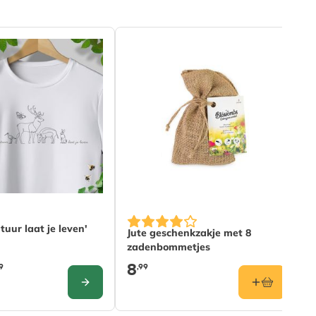
is afhankelijk van de gekozen opties op de productpagina
tuur laat je leven'
B
Jute geschenkzakje met 8
I
zadenbommetjes
8
9
,99
1
CONFIGURE