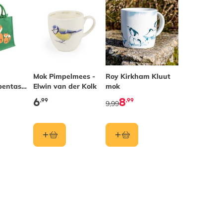
Mok Pimpelmees -
Roy Kirkham Kluut
pentas
Elwin van der Kolk
mok
6
8
,99
,99
9,99