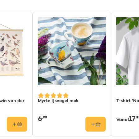
De prijs 
win van der
Myrte IJsvogel mok
T-shirt 'Na
6
17
,99
,9
Vanaf