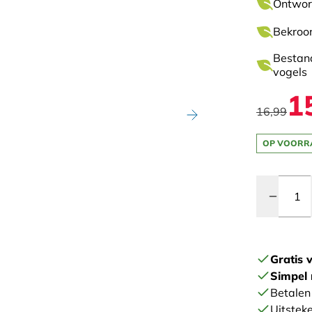
Ontworp
Bekroon
Bestan
vogels
1
16,99
OP VOORR
Quantity
Gratis 
Simpel 
Betalen 
Uitstek