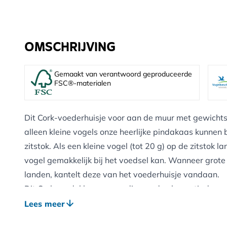
OMSCHRIJVING
Gemaakt van verantwoord geproduceerde
FSC®-materialen
Dit Cork-voederhuisje voor aan de muur met gewicht
alleen kleine vogels onze heerlijke pindakaas kunnen
zitstok. Als een kleine vogel (tot 20 g) op de zitstok 
vogel gemakkelijk bij het voedsel kan. Wanneer grote 
landen, kantelt deze van het voederhuisje vandaan.
Dit Cork-model kan eenvoudig worden bevestigd aan
hebben ook Cork-voederhuisjes op paal en hangende 
Lees meer
dus er is een model voor elke tuin of buitenruimte.