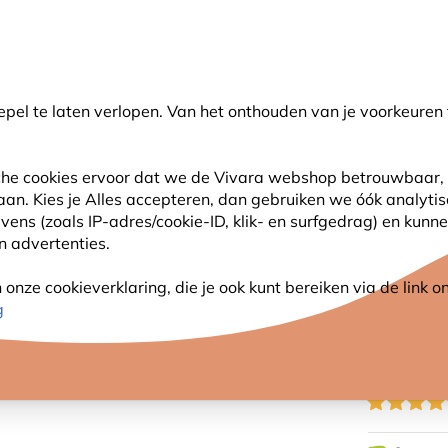
💛
Help ze de zomer door
: Tot
15% korting
!
pel te laten verlopen. Van het onthouden van je voorkeuren 
oeken
sche cookies ervoor dat we de Vivara webshop betrouwbaar, 
 aan. Kies je Alles accepteren, dan gebruiken we óók analyti
SJES
ANDERE DIEREN
PLANTEN
NATUURBE
s (zoals IP-adres/cookie-ID, klik- en surfgedrag) en kunne
an advertenties.
rk Pindakaaspothouder met gewichtssysteem - Wandmodel
nze cookieverklaring, die je ook kunt bereiken via de link
CORK 
g
GEWIC