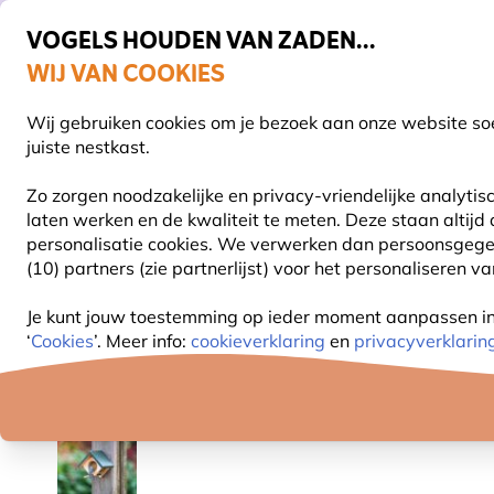
VOGELS HOUDEN VAN ZADEN...
WIJ VAN COOKIES
Gratis thuisbezorgd vanaf €49
Wij gebruiken cookies om je bezoek aan onze website soe
Z
juiste nestkast.
Zo zorgen noodzakelijke en privacy-vriendelijke analyti
laten werken en de kwaliteit te meten. Deze staan altijd
VOGELVOER
VOEDERSYSTEMEN
VOGELHUI
personalisatie cookies.
We verwerken dan persoonsgegeven
(10) partners (zie partnerlijst) voor het personaliseren v
Vogel voederhuis
Vogelhuisjes voor pindakaas
Co
Je kunt jouw toestemming op ieder moment aanpassen in o
‘
Cookies
’. Meer info:
cookieverklaring
en
privacyverklarin
10% KORTING