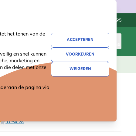
Klantenservice
Uitstekend
-
4.5
/5
tot het tonen van de
ACCEPTEREN
INLOGGEN
WINKELMAND
veilig en snel kunnen
VOORKEUREN
sche, marketing en
LEVING
CADEAUS
NIEUW
SALE
n die delen met onze
WEIGEREN
 onderaan de pagina
via
PINDAKAASPOTHOUDER MET
HTSSYSTEEM - WANDMODEL
9 reviews