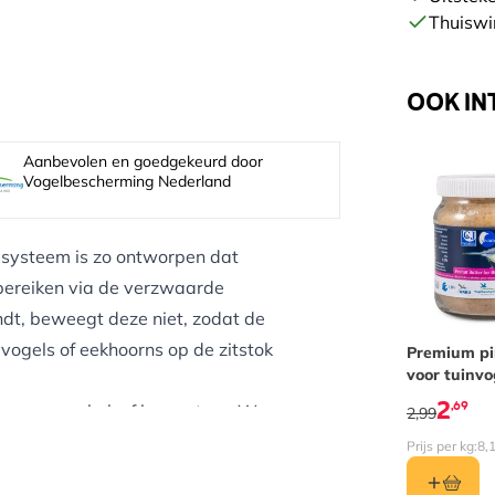
Thuiswi
OOK IN
Aanbevolen en goedgekeurd door
Vogelbescherming Nederland
ssysteem is zo ontworpen dat
 bereiken via de verzwaarde
landt, beweegt deze niet, zodat de
vogels of eekhoorns op de zitstok
Premium p
voor tuinvo
met meelw
2
,69
 een muur, hek of boomstam. We
2,99
Cork-voederhuisjes ontwikkeld,
Prijs per kg:
8,