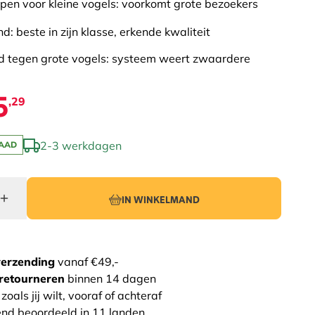
en voor kleine vogels: voorkomt grote bezoekers
d: beste in zijn klasse, erkende kwaliteit
d tegen grote vogels: systeem weert zwaardere
5
,29
2-3 werkdagen
AAD
IN WINKELMAND
verzending
vanaf €49,-
retourneren
binnen 14 dagen
zoals jij wilt, vooraf of achteraf
end beoordeeld in 11 landen