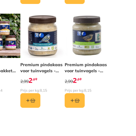
s afhankelijk van de gekozen opties op de productpagina
Premium pindakaas
Premium pindakaas
pakket
voor tuinvogels -
voor tuinvogels -
5 soorten
Original
met insecten
2
2
,69
,69
2,99
2,99
24
Prijs per kg:
8,15
Prijs per kg:
8,15